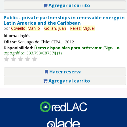
Agregar al carrito
Public - private partnerships in renewable energy in
Latin America and the Caribbean
por
Coviello,
Manlio
|
Gollán,
Juan
|
Pérez,
Miguel
.
Idioma:
Inglés
Editor:
Santiago de Chile: CEPAL, 2012
Disponibilidad:
Ítems disponibles para préstamo:
Signatura
topográfica:
333.793/C8737i
(1).
Hacer reserva
Agregar al carrito