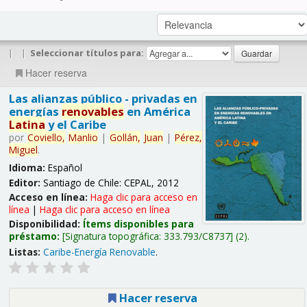
|
|
Seleccionar títulos para:
Hacer reserva
Las alianzas público - privadas en
energías
renovables
en América
Latina
y el Caribe
por
Coviello,
Manlio
|
Gollán,
Juan
|
Pérez,
Miguel
.
Idioma:
Español
Editor:
Santiago de Chile: CEPAL, 2012
Acceso en línea:
Haga clic para acceso en
línea
|
Haga clic para acceso en línea
Disponibilidad:
Ítems disponibles para
préstamo:
Signatura topográfica:
333.793/C8737
(2).
Listas:
Caribe-Energía Renovable
.
Hacer reserva