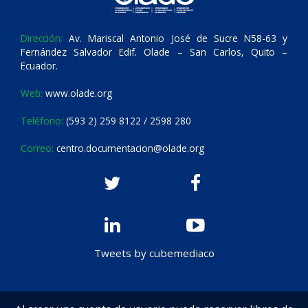
Dirección:
Av. Mariscal Antonio José de Sucre N58-63 y
Fernández Salvador Edif. Olade – San Carlos, Quito –
Ecuador.
Web:
www.olade.org
Teléfono:
(593 2) 259 8122 / 2598 280
Correo:
centro.documentacion@olade.org
Tweets by cubemediaco