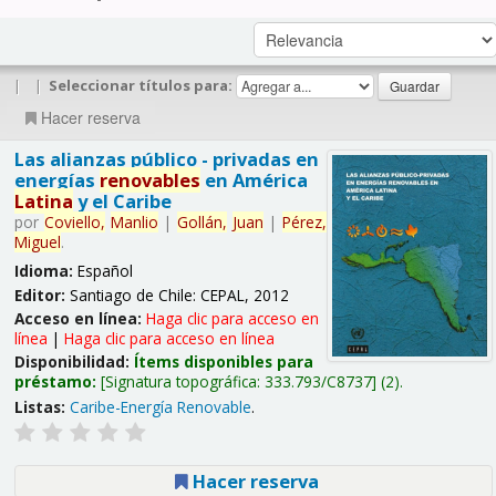
|
|
Seleccionar títulos para:
Hacer reserva
Las alianzas público - privadas en
energías
renovables
en América
Latina
y el Caribe
por
Coviello,
Manlio
|
Gollán,
Juan
|
Pérez,
Miguel
.
Idioma:
Español
Editor:
Santiago de Chile: CEPAL, 2012
Acceso en línea:
Haga clic para acceso en
línea
|
Haga clic para acceso en línea
Disponibilidad:
Ítems disponibles para
préstamo:
Signatura topográfica:
333.793/C8737
(2).
Listas:
Caribe-Energía Renovable
.
Hacer reserva