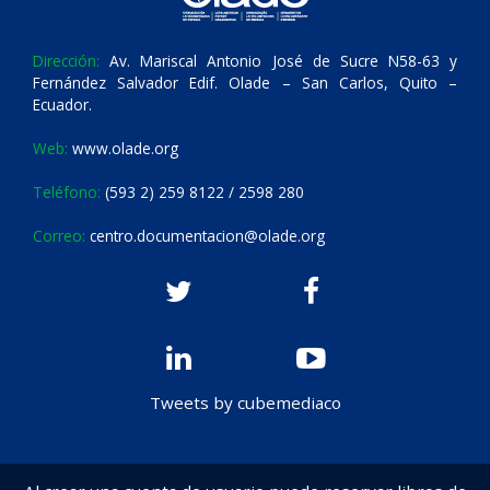
Dirección:
Av. Mariscal Antonio José de Sucre N58-63 y
Fernández Salvador Edif. Olade – San Carlos, Quito –
Ecuador.
Web:
www.olade.org
Teléfono:
(593 2) 259 8122 / 2598 280
Correo:
centro.documentacion@olade.org
Tweets by cubemediaco