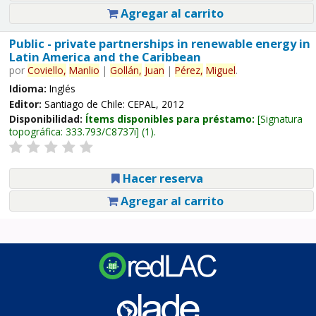
Agregar al carrito
Public - private partnerships in renewable energy in
Latin America and the Caribbean
por
Coviello,
Manlio
|
Gollán,
Juan
|
Pérez,
Miguel
.
Idioma:
Inglés
Editor:
Santiago de Chile: CEPAL, 2012
Disponibilidad:
Ítems disponibles para préstamo:
Signatura
topográfica:
333.793/C8737i
(1).
Hacer reserva
Agregar al carrito