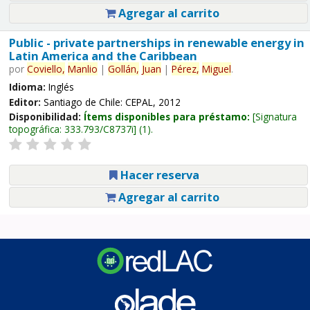
Agregar al carrito
Public - private partnerships in renewable energy in
Latin America and the Caribbean
por
Coviello,
Manlio
|
Gollán,
Juan
|
Pérez,
Miguel
.
Idioma:
Inglés
Editor:
Santiago de Chile: CEPAL, 2012
Disponibilidad:
Ítems disponibles para préstamo:
Signatura
topográfica:
333.793/C8737i
(1).
Hacer reserva
Agregar al carrito