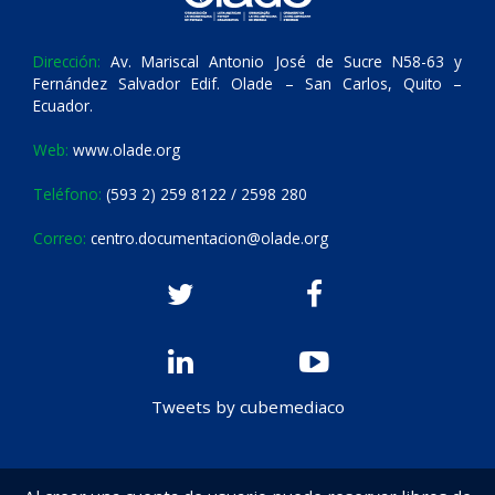
Dirección:
Av. Mariscal Antonio José de Sucre N58-63 y
Fernández Salvador Edif. Olade – San Carlos, Quito –
Ecuador.
Web:
www.olade.org
Teléfono:
(593 2) 259 8122 / 2598 280
Correo:
centro.documentacion@olade.org
Tweets by cubemediaco