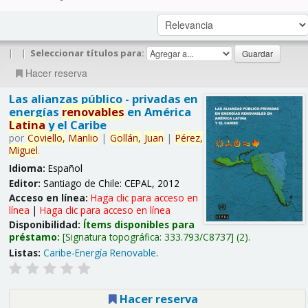
|
|
Seleccionar títulos para:
Hacer reserva
Las alianzas público - privadas en
energías
renovables
en América
Latina
y el Caribe
por
Coviello,
Manlio
|
Gollán,
Juan
|
Pérez,
Miguel
.
Idioma:
Español
Editor:
Santiago de Chile: CEPAL, 2012
Acceso en línea:
Haga clic para acceso en
línea
|
Haga clic para acceso en línea
Disponibilidad:
Ítems disponibles para
préstamo:
Signatura topográfica:
333.793/C8737
(2).
Listas:
Caribe-Energía Renovable
.
Hacer reserva