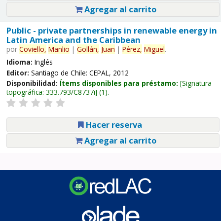
Agregar al carrito
Public - private partnerships in renewable energy in
Latin America and the Caribbean
por
Coviello,
Manlio
|
Gollán,
Juan
|
Pérez,
Miguel
.
Idioma:
Inglés
Editor:
Santiago de Chile: CEPAL, 2012
Disponibilidad:
Ítems disponibles para préstamo:
Signatura
topográfica:
333.793/C8737i
(1).
Hacer reserva
Agregar al carrito