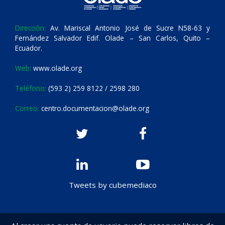
Dirección:
Av. Mariscal Antonio José de Sucre N58-63 y
Fernández Salvador Edif. Olade – San Carlos, Quito –
Ecuador.
Web:
www.olade.org
Teléfono:
(593 2) 259 8122 / 2598 280
Correo:
centro.documentacion@olade.org
Tweets by cubemediaco