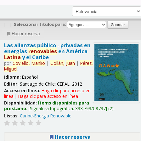
|
|
Seleccionar títulos para:
Hacer reserva
Las alianzas público - privadas en
energías
renovables
en América
Latina
y el Caribe
por
Coviello,
Manlio
|
Gollán,
Juan
|
Pérez,
Miguel
.
Idioma:
Español
Editor:
Santiago de Chile: CEPAL, 2012
Acceso en línea:
Haga clic para acceso en
línea
|
Haga clic para acceso en línea
Disponibilidad:
Ítems disponibles para
préstamo:
Signatura topográfica:
333.793/C8737
(2).
Listas:
Caribe-Energía Renovable
.
Hacer reserva