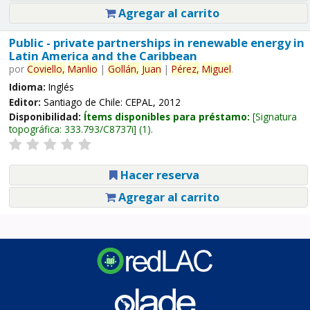
Agregar al carrito
Public - private partnerships in renewable energy in
Latin America and the Caribbean
por
Coviello,
Manlio
|
Gollán,
Juan
|
Pérez,
Miguel
.
Idioma:
Inglés
Editor:
Santiago de Chile: CEPAL, 2012
Disponibilidad:
Ítems disponibles para préstamo:
Signatura
topográfica:
333.793/C8737i
(1).
Hacer reserva
Agregar al carrito