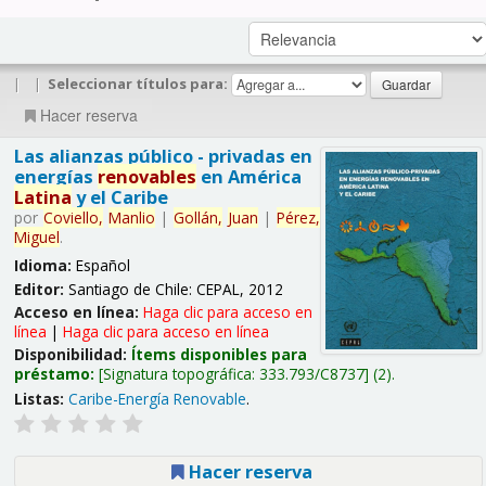
|
|
Seleccionar títulos para:
Hacer reserva
Las alianzas público - privadas en
energías
renovables
en América
Latina
y el Caribe
por
Coviello,
Manlio
|
Gollán,
Juan
|
Pérez,
Miguel
.
Idioma:
Español
Editor:
Santiago de Chile: CEPAL, 2012
Acceso en línea:
Haga clic para acceso en
línea
|
Haga clic para acceso en línea
Disponibilidad:
Ítems disponibles para
préstamo:
Signatura topográfica:
333.793/C8737
(2).
Listas:
Caribe-Energía Renovable
.
Hacer reserva