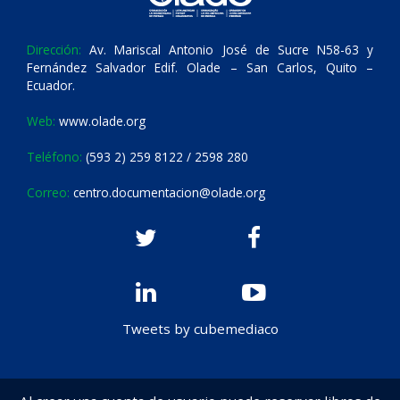
Dirección:
Av. Mariscal Antonio José de Sucre N58-63 y
Fernández Salvador Edif. Olade – San Carlos, Quito –
Ecuador.
Web:
www.olade.org
Teléfono:
(593 2) 259 8122 / 2598 280
Correo:
centro.documentacion@olade.org
Tweets by cubemediaco