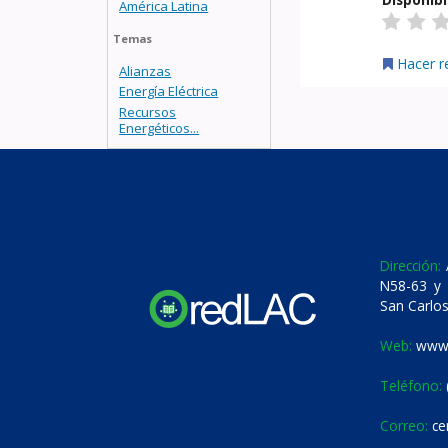
América Latina
Temas
Hacer r
Alianzas
Energía Eléctrica
Recursos
Energéticos...
Dirección:
A
N58-63 y 
San Carlos
Web:
www.
Teléfono:
Correo:
ce