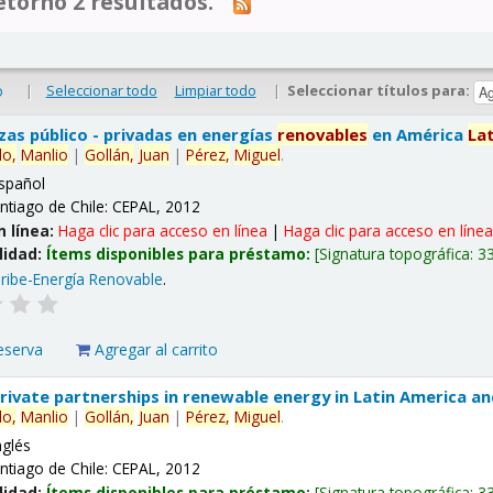
tornó 2 resultados.
|
Seleccionar todo
Limpiar todo
|
Seleccionar títulos para:
o
nzas público - privadas en energías
renovables
en América
La
lo,
Manlio
|
Gollán,
Juan
|
Pérez,
Miguel
.
spañol
ntiago de Chile: CEPAL, 2012
n línea:
Haga clic para acceso en línea
|
Haga clic para acceso en líne
lidad:
Ítems disponibles para préstamo:
Signatura topográfica:
3
ribe-Energía Renovable
.
eserva
Agregar al carrito
 private partnerships in renewable energy in Latin America a
lo,
Manlio
|
Gollán,
Juan
|
Pérez,
Miguel
.
nglés
ntiago de Chile: CEPAL, 2012
lidad:
Ítems disponibles para préstamo:
Signatura topográfica:
3