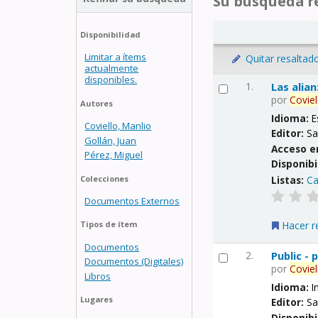
Su búsqueda re
Disponibilidad
Limitar a ítems
Quitar resaltad
actualmente
disponibles.
1.
Las alia
por
Coviel
Autores
Idioma:
E
Coviello, Manlio
Editor:
Sa
Gollán, Juan
Acceso e
Pérez, Miguel
Disponibi
Listas:
Ca
Colecciones
Documentos Externos
Hacer r
Tipos de ítem
Documentos
2.
Public -
Documentos (Digitales)
por
Coviel
Libros
Idioma:
I
Lugares
Editor:
Sa
Disponibi