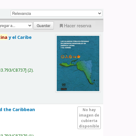
Hacer reserva
tina
y el Caribe
a
33.793/C8737
(2).
nd the Caribbean
No hay
imagen de
cubierta
disponible
33.793/C8737i
(1).