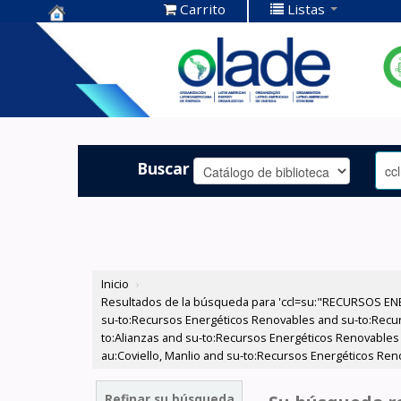
Carrito
Listas
Centro de
Documentación
OLADE -
Buscar
Inicio
›
Resultados de la búsqueda para 'ccl=su:"RECURSOS ENE
su-to:Recursos Energéticos Renovables and su-to:Recur
to:Alianzas and su-to:Recursos Energéticos Renovables 
au:Coviello, Manlio and su-to:Recursos Energéticos Ren
Refinar su búsqueda