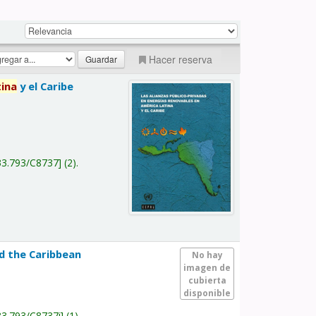
Hacer reserva
tina
y el Caribe
a
33.793/C8737
(2).
nd the Caribbean
No hay
imagen de
cubierta
disponible
33.793/C8737i
(1).