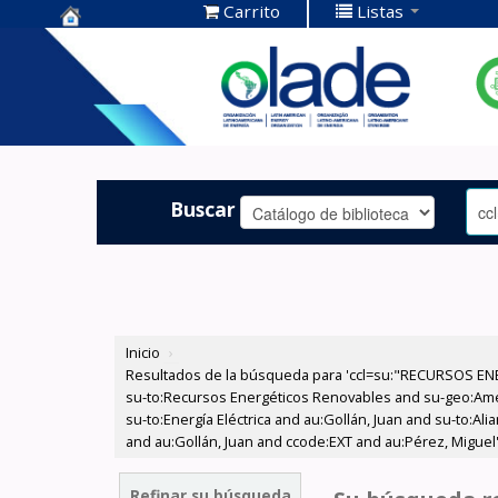
Carrito
Listas
Centro de
Documentación
OLADE -
Buscar
Inicio
›
Resultados de la búsqueda para 'ccl=su:"RECURSOS ENE
su-to:Recursos Energéticos Renovables and su-geo:Améri
su-to:Energía Eléctrica and au:Gollán, Juan and su-to:
and au:Gollán, Juan and ccode:EXT and au:Pérez, Miguel
Refinar su búsqueda