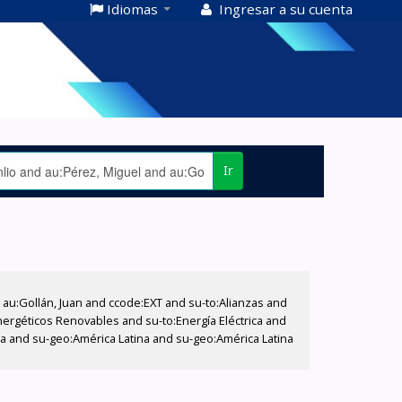
Idiomas
Ingresar a su cuenta
Ir
u:Gollán, Juan and ccode:EXT and su-to:Alianzas and
ergéticos Renovables and su-to:Energía Eléctrica and
na and su-geo:América Latina and su-geo:América Latina