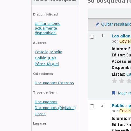
Su búsqueda re
Disponibilidad
Limitar a ítems
Quitar resaltad
actualmente
disponibles.
1.
Las alia
por
Coviel
Autores
Idioma:
E
Coviello, Manlio
Editor:
Sa
Gollán, Juan
Acceso e
Pérez, Miguel
Disponibi
Listas:
Ca
Colecciones
Documentos Externos
Hacer r
Tipos de ítem
Documentos
2.
Public -
Documentos (Digitales)
por
Coviel
Libros
Idioma:
I
Lugares
Editor:
Sa
Disponibi