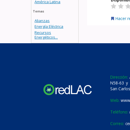
América Latina
Temas
Hacer r
Alianzas
Energía Eléctrica
Recursos
Energéticos...
Dirección:
A
N58-63 y 
San Carlos
Web:
www.
Teléfono:
Correo:
ce