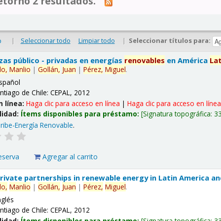
tornó 2 resultados.
|
Seleccionar todo
Limpiar todo
|
Seleccionar títulos para:
o
nzas público - privadas en energías
renovables
en América
La
lo,
Manlio
|
Gollán,
Juan
|
Pérez,
Miguel
.
spañol
ntiago de Chile: CEPAL, 2012
n línea:
Haga clic para acceso en línea
|
Haga clic para acceso en líne
lidad:
Ítems disponibles para préstamo:
Signatura topográfica:
3
ribe-Energía Renovable
.
eserva
Agregar al carrito
 private partnerships in renewable energy in Latin America a
lo,
Manlio
|
Gollán,
Juan
|
Pérez,
Miguel
.
nglés
ntiago de Chile: CEPAL, 2012
lidad:
Ítems disponibles para préstamo:
Signatura topográfica:
3