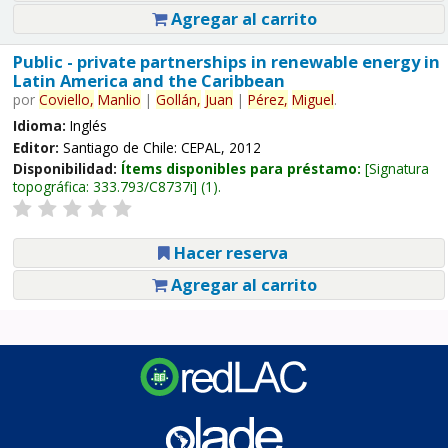
Agregar al carrito
Public - private partnerships in renewable energy in
Latin America and the Caribbean
por
Coviello,
Manlio
|
Gollán,
Juan
|
Pérez,
Miguel
.
Idioma:
Inglés
Editor:
Santiago de Chile: CEPAL, 2012
Disponibilidad:
Ítems disponibles para préstamo:
Signatura
topográfica:
333.793/C8737i
(1).
Hacer reserva
Agregar al carrito