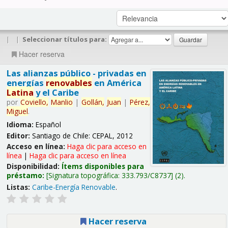
|
|
Seleccionar títulos para:
Hacer reserva
Las alianzas público - privadas en
energías
renovables
en América
Latina
y el Caribe
por
Coviello,
Manlio
|
Gollán,
Juan
|
Pérez,
Miguel
.
Idioma:
Español
Editor:
Santiago de Chile: CEPAL, 2012
Acceso en línea:
Haga clic para acceso en
línea
|
Haga clic para acceso en línea
Disponibilidad:
Ítems disponibles para
préstamo:
Signatura topográfica:
333.793/C8737
(2).
Listas:
Caribe-Energía Renovable
.
Hacer reserva