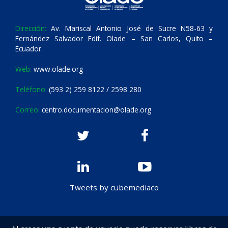
Dirección:
Av. Mariscal Antonio José de Sucre N58-63 y
Fernández Salvador Edif. Olade – San Carlos, Quito –
Ecuador.
Web:
www.olade.org
Teléfono:
(593 2) 259 8122 / 2598 280
Correo:
centro.documentacion@olade.org
Tweets by cubemediaco