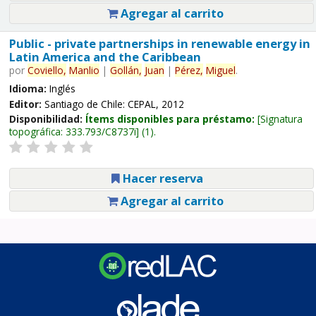
Agregar al carrito
Public - private partnerships in renewable energy in
Latin America and the Caribbean
por
Coviello,
Manlio
|
Gollán,
Juan
|
Pérez,
Miguel
.
Idioma:
Inglés
Editor:
Santiago de Chile: CEPAL, 2012
Disponibilidad:
Ítems disponibles para préstamo:
Signatura
topográfica:
333.793/C8737i
(1).
Hacer reserva
Agregar al carrito