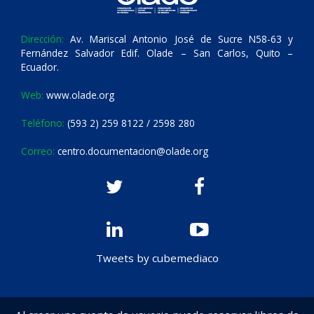
Dirección:
Av. Mariscal Antonio José de Sucre N58-63 y
Fernández Salvador Edif. Olade – San Carlos, Quito –
Ecuador.
Web:
www.olade.org
Teléfono:
(593 2) 259 8122 / 2598 280
Correo:
centro.documentacion@olade.org
Tweets by cubemediaco