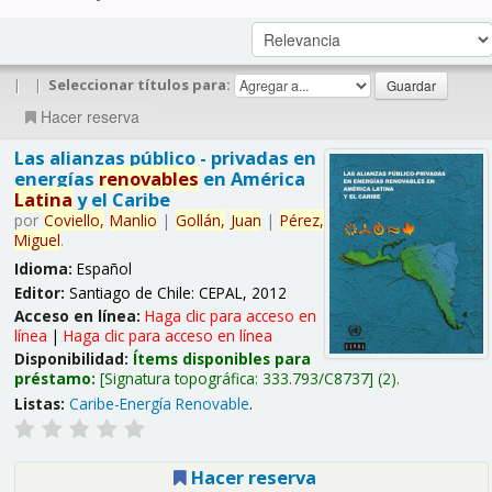
|
|
Seleccionar títulos para:
Hacer reserva
Las alianzas público - privadas en
energías
renovables
en América
Latina
y el Caribe
por
Coviello,
Manlio
|
Gollán,
Juan
|
Pérez,
Miguel
.
Idioma:
Español
Editor:
Santiago de Chile: CEPAL, 2012
Acceso en línea:
Haga clic para acceso en
línea
|
Haga clic para acceso en línea
Disponibilidad:
Ítems disponibles para
préstamo:
Signatura topográfica:
333.793/C8737
(2).
Listas:
Caribe-Energía Renovable
.
Hacer reserva