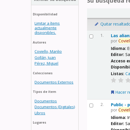
Su búsqueda re
Disponibilidad
Limitar a ítems
Quitar resaltad
actualmente
disponibles.
1.
Las alia
por
Coviel
Autores
Idioma:
E
Coviello, Manlio
Editor:
Sa
Gollán, Juan
Acceso e
Pérez, Miguel
Disponibi
Listas:
Ca
Colecciones
Documentos Externos
Hacer r
Tipos de ítem
Documentos
2.
Public -
Documentos (Digitales)
por
Coviel
Libros
Idioma:
I
Lugares
Editor:
Sa
Disponibi