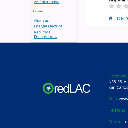
América Latina
Temas
Hacer r
Alianzas
Energía Eléctrica
Recursos
Energéticos...
Dirección:
A
N58-63 y 
San Carlos
Web:
www.
Teléfono:
Correo:
ce