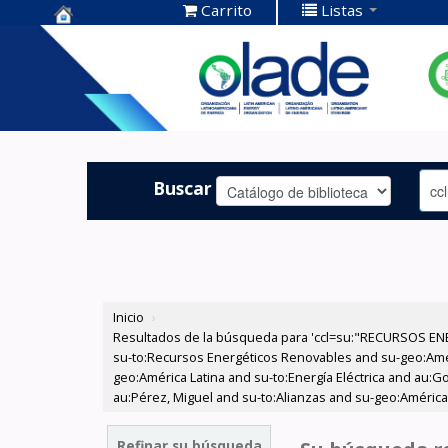
Carrito
Listas
Centro de
Documentación
OLADE -
Buscar
Inicio
›
Resultados de la búsqueda para 'ccl=su:"RECURSOS ENE
su-to:Recursos Energéticos Renovables and su-geo:Amér
geo:América Latina and su-to:Energía Eléctrica and au:G
au:Pérez, Miguel and su-to:Alianzas and su-geo:América 
Refinar su búsqueda