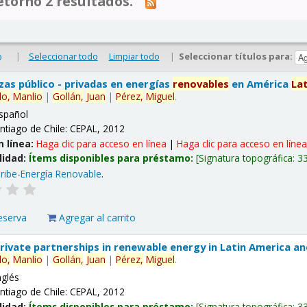
tornó 2 resultados.
|
Seleccionar todo
Limpiar todo
|
Seleccionar títulos para:
o
nzas público - privadas en energías
renovables
en América
La
lo,
Manlio
|
Gollán,
Juan
|
Pérez,
Miguel
.
spañol
ntiago de Chile: CEPAL, 2012
n línea:
Haga clic para acceso en línea
|
Haga clic para acceso en líne
lidad:
Ítems disponibles para préstamo:
Signatura topográfica:
3
ribe-Energía Renovable
.
eserva
Agregar al carrito
 private partnerships in renewable energy in Latin America a
lo,
Manlio
|
Gollán,
Juan
|
Pérez,
Miguel
.
nglés
ntiago de Chile: CEPAL, 2012
lidad:
Ítems disponibles para préstamo:
Signatura topográfica:
3