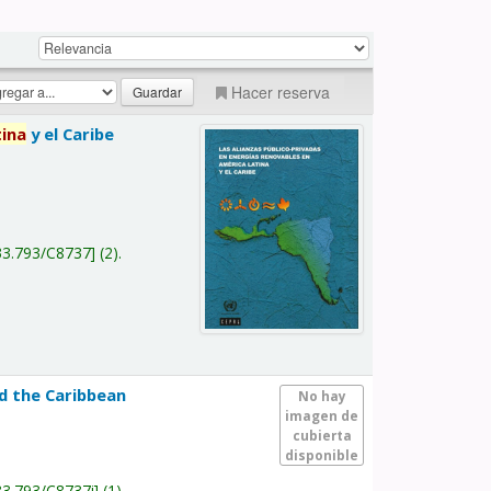
Hacer reserva
tina
y el Caribe
a
33.793/C8737
(2).
nd the Caribbean
No hay
imagen de
cubierta
disponible
33.793/C8737i
(1).