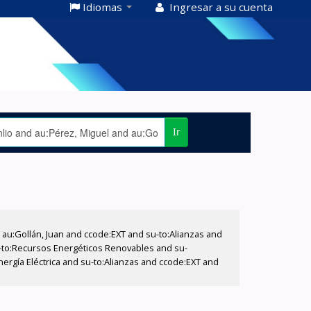
Idiomas
Ingresar a su cuenta
Ir
u:Gollán, Juan and ccode:EXT and su-to:Alianzas and
u-to:Recursos Energéticos Renovables and su-
nergía Eléctrica and su-to:Alianzas and ccode:EXT and