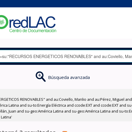
Búsqueda avanzada
RGETICOS RENOVABLES" and au:Coviello, Manlio and au:Pérez, Miguel and a
ica Latina and su-to:Energía Eléctrica and ccode:EXT and ccode:EXT and s
ollán, Juan and su-geo:América Latina and su-geo:América Latina and su-to:E
Latina'