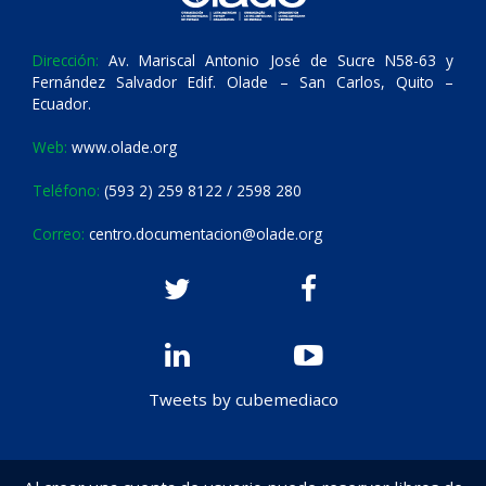
Dirección:
Av. Mariscal Antonio José de Sucre N58-63 y
Fernández Salvador Edif. Olade – San Carlos, Quito –
Ecuador.
Web:
www.olade.org
Teléfono:
(593 2) 259 8122 / 2598 280
Correo:
centro.documentacion@olade.org
Tweets by cubemediaco