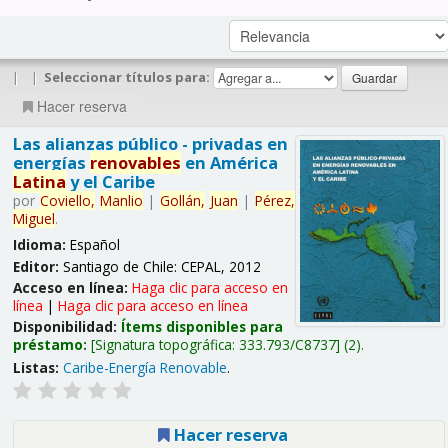
|
|
Seleccionar títulos para:
Hacer reserva
Las alianzas público - privadas en
energías
renovables
en América
Latina
y el Caribe
por
Coviello,
Manlio
|
Gollán,
Juan
|
Pérez,
Miguel
.
Idioma:
Español
Editor:
Santiago de Chile: CEPAL, 2012
Acceso en línea:
Haga clic para acceso en
línea
|
Haga clic para acceso en línea
Disponibilidad:
Ítems disponibles para
préstamo:
Signatura topográfica:
333.793/C8737
(2).
Listas:
Caribe-Energía Renovable
.
Hacer reserva