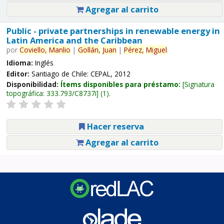
Agregar al carrito
Public - private partnerships in renewable energy in
Latin America and the Caribbean
por
Coviello,
Manlio
|
Gollán,
Juan
|
Pérez,
Miguel
.
Idioma:
Inglés
Editor:
Santiago de Chile: CEPAL, 2012
Disponibilidad:
Ítems disponibles para préstamo:
Signatura
topográfica:
333.793/C8737i
(1).
Hacer reserva
Agregar al carrito