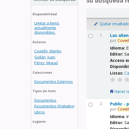
Su búsqueda re
Disponibilidad
Limitar a ítems
Quitar resaltad
actualmente
disponibles.
1.
Las alia
por
Coviel
Autores
Idioma:
E
Coviello, Manlio
Editor:
Sa
Gollán, Juan
Acceso e
Pérez, Miguel
Disponibi
Listas:
Ca
Colecciones
Documentos Externos
Hacer r
Tipos de ítem
Documentos
2.
Public -
Documentos (Digitales)
por
Coviel
Libros
Idioma:
I
Lugares
Editor:
Sa
Disponibi