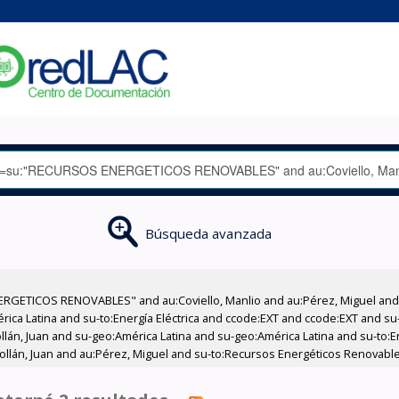
Búsqueda avanzada
RGETICOS RENOVABLES" and au:Coviello, Manlio and au:Pérez, Miguel and a
ica Latina and su-to:Energía Eléctrica and ccode:EXT and ccode:EXT and s
llán, Juan and su-geo:América Latina and su-geo:América Latina and su-to:E
Gollán, Juan and au:Pérez, Miguel and su-to:Recursos Energéticos Renovables