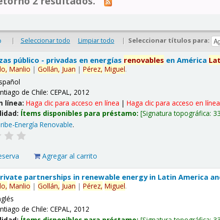
tornó 2 resultados.
|
Seleccionar todo
Limpiar todo
|
Seleccionar títulos para:
o
nzas público - privadas en energías
renovables
en América
La
lo,
Manlio
|
Gollán,
Juan
|
Pérez,
Miguel
.
spañol
ntiago de Chile: CEPAL, 2012
n línea:
Haga clic para acceso en línea
|
Haga clic para acceso en líne
lidad:
Ítems disponibles para préstamo:
Signatura topográfica:
3
ribe-Energía Renovable
.
eserva
Agregar al carrito
 private partnerships in renewable energy in Latin America a
lo,
Manlio
|
Gollán,
Juan
|
Pérez,
Miguel
.
nglés
ntiago de Chile: CEPAL, 2012
lidad:
Ítems disponibles para préstamo:
Signatura topográfica:
3