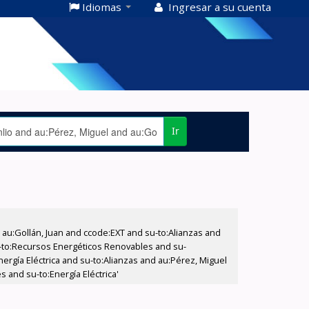
Idiomas
Ingresar a su cuenta
Ir
u:Gollán, Juan and ccode:EXT and su-to:Alianzas and
u-to:Recursos Energéticos Renovables and su-
nergía Eléctrica and su-to:Alianzas and au:Pérez, Miguel
 and su-to:Energía Eléctrica'