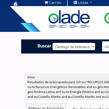
Carrito
Listas
Centro de
Documentación
OLADE -
Buscar
Inicio
›
Resultados de la búsqueda para 'ccl=su:"RECURSOS ENE
su-to:Recursos Energéticos Renovables and su-geo:Amér
geo:América Latina and su-to:Energía Eléctrica and au:Go
and au:Coviello, Manlio and au:Coviello, Manlio and au:
Refinar su búsqueda