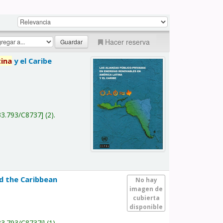
Hacer reserva
tina
y el Caribe
a
33.793/C8737
(2).
nd the Caribbean
No hay
imagen de
cubierta
disponible
33.793/C8737i
(1).