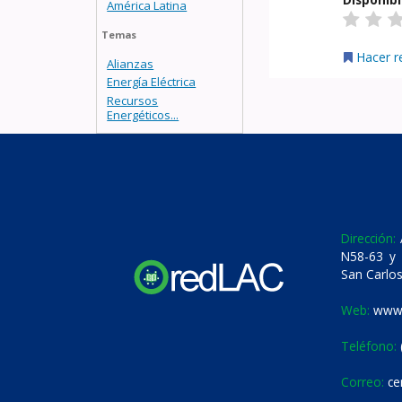
América Latina
Temas
Hacer r
Alianzas
Energía Eléctrica
Recursos
Energéticos...
Dirección:
A
N58-63 y 
San Carlos
Web:
www.
Teléfono:
Correo:
ce