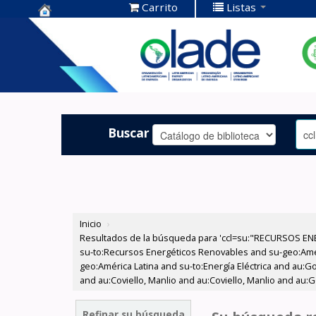
Carrito
Listas
Centro de
Documentación
OLADE -
Buscar
Inicio
›
Resultados de la búsqueda para 'ccl=su:"RECURSOS ENE
su-to:Recursos Energéticos Renovables and su-geo:Amér
geo:América Latina and su-to:Energía Eléctrica and au:Go
and au:Coviello, Manlio and au:Coviello, Manlio and au:
Refinar su búsqueda