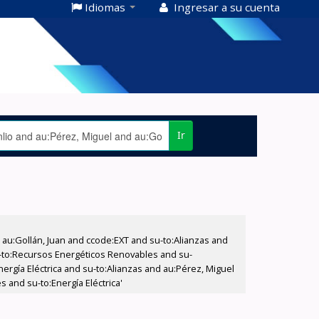
Idiomas
Ingresar a su cuenta
Ir
u:Gollán, Juan and ccode:EXT and su-to:Alianzas and
u-to:Recursos Energéticos Renovables and su-
nergía Eléctrica and su-to:Alianzas and au:Pérez, Miguel
 and su-to:Energía Eléctrica'