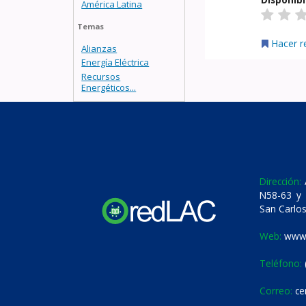
América Latina
Temas
Hacer r
Alianzas
Energía Eléctrica
Recursos
Energéticos...
Dirección:
A
N58-63 y 
San Carlos
Web:
www.
Teléfono:
Correo:
ce