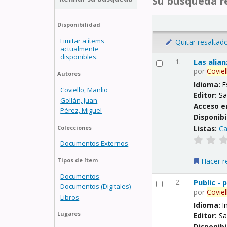
Su búsqueda re
Disponibilidad
Limitar a ítems
Quitar resaltad
actualmente
disponibles.
1.
Las alia
por
Coviel
Autores
Idioma:
E
Coviello, Manlio
Editor:
Sa
Gollán, Juan
Acceso e
Pérez, Miguel
Disponibi
Listas:
Ca
Colecciones
Documentos Externos
Hacer r
Tipos de ítem
Documentos
2.
Public -
Documentos (Digitales)
por
Coviel
Libros
Idioma:
I
Lugares
Editor:
Sa
Disponibi