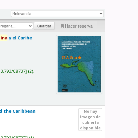
Hacer reserva
tina
y el Caribe
a
33.793/C8737
(2).
nd the Caribbean
No hay
imagen de
cubierta
disponible
33.793/C8737i
(1).