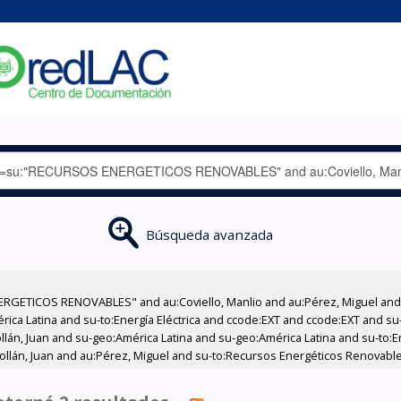
Búsqueda avanzada
RGETICOS RENOVABLES" and au:Coviello, Manlio and au:Pérez, Miguel and a
ica Latina and su-to:Energía Eléctrica and ccode:EXT and ccode:EXT and s
llán, Juan and su-geo:América Latina and su-geo:América Latina and su-to:E
Gollán, Juan and au:Pérez, Miguel and su-to:Recursos Energéticos Renovables