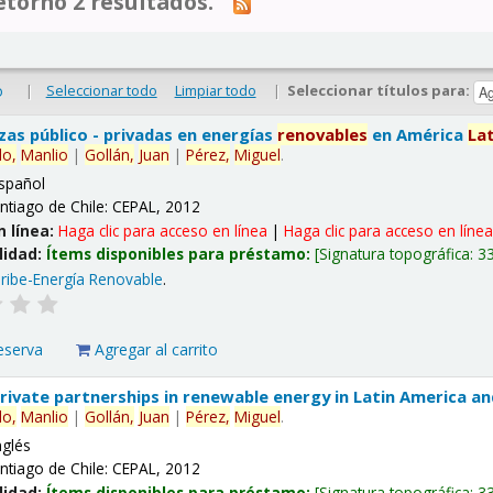
tornó 2 resultados.
|
Seleccionar todo
Limpiar todo
|
Seleccionar títulos para:
o
nzas público - privadas en energías
renovables
en América
La
lo,
Manlio
|
Gollán,
Juan
|
Pérez,
Miguel
.
spañol
ntiago de Chile: CEPAL, 2012
n línea:
Haga clic para acceso en línea
|
Haga clic para acceso en líne
lidad:
Ítems disponibles para préstamo:
Signatura topográfica:
3
ribe-Energía Renovable
.
eserva
Agregar al carrito
 private partnerships in renewable energy in Latin America a
lo,
Manlio
|
Gollán,
Juan
|
Pérez,
Miguel
.
nglés
ntiago de Chile: CEPAL, 2012
lidad:
Ítems disponibles para préstamo:
Signatura topográfica:
3