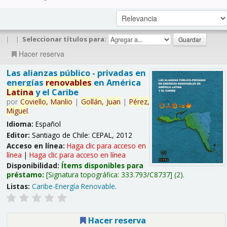
|
|
Seleccionar títulos para:
Hacer reserva
Las alianzas público - privadas en
energías
renovables
en América
Latina
y el Caribe
por
Coviello,
Manlio
|
Gollán,
Juan
|
Pérez,
Miguel
.
Idioma:
Español
Editor:
Santiago de Chile: CEPAL, 2012
Acceso en línea:
Haga clic para acceso en
línea
|
Haga clic para acceso en línea
Disponibilidad:
Ítems disponibles para
préstamo:
Signatura topográfica:
333.793/C8737
(2).
Listas:
Caribe-Energía Renovable
.
Hacer reserva