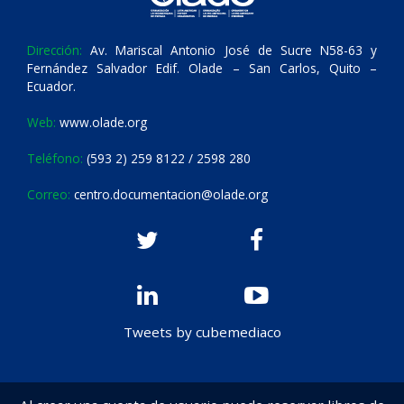
Dirección:
Av. Mariscal Antonio José de Sucre N58-63 y
Fernández Salvador Edif. Olade – San Carlos, Quito –
Ecuador.
Web:
www.olade.org
Teléfono:
(593 2) 259 8122 / 2598 280
Correo:
centro.documentacion@olade.org
Tweets by cubemediaco