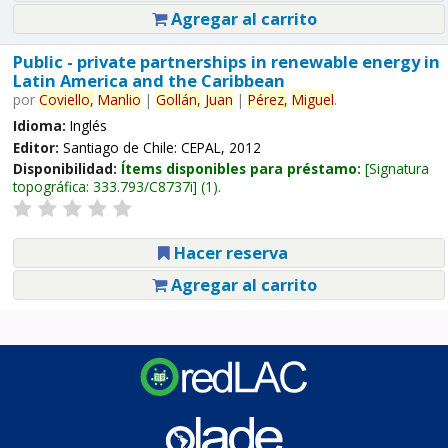
Agregar al carrito
Public - private partnerships in renewable energy in
Latin America and the Caribbean
por
Coviello,
Manlio
|
Gollán,
Juan
|
Pérez,
Miguel
.
Idioma:
Inglés
Editor:
Santiago de Chile: CEPAL, 2012
Disponibilidad:
Ítems disponibles para préstamo:
Signatura
topográfica:
333.793/C8737i
(1).
Hacer reserva
Agregar al carrito