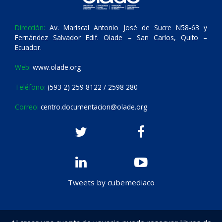
Dirección:
Av. Mariscal Antonio José de Sucre N58-63 y
Fernández Salvador Edif. Olade – San Carlos, Quito –
Ecuador.
Web:
www.olade.org
Teléfono:
(593 2) 259 8122 / 2598 280
Correo:
centro.documentacion@olade.org
Tweets by cubemediaco