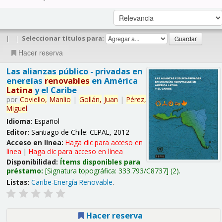
|
|
Seleccionar títulos para:
Hacer reserva
Las alianzas público - privadas en
energías
renovables
en América
Latina
y el Caribe
por
Coviello,
Manlio
|
Gollán,
Juan
|
Pérez,
Miguel
.
Idioma:
Español
Editor:
Santiago de Chile: CEPAL, 2012
Acceso en línea:
Haga clic para acceso en
línea
|
Haga clic para acceso en línea
Disponibilidad:
Ítems disponibles para
préstamo:
Signatura topográfica:
333.793/C8737
(2).
Listas:
Caribe-Energía Renovable
.
Hacer reserva