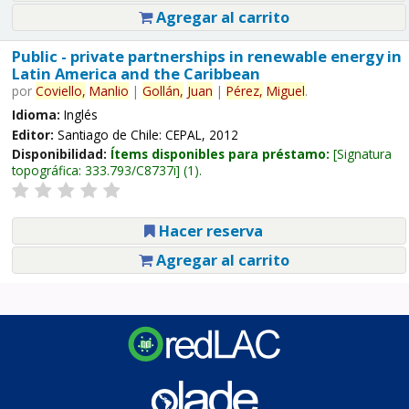
Agregar al carrito
Public - private partnerships in renewable energy in
Latin America and the Caribbean
por
Coviello,
Manlio
|
Gollán,
Juan
|
Pérez,
Miguel
.
Idioma:
Inglés
Editor:
Santiago de Chile: CEPAL, 2012
Disponibilidad:
Ítems disponibles para préstamo:
Signatura
topográfica:
333.793/C8737i
(1).
Hacer reserva
Agregar al carrito