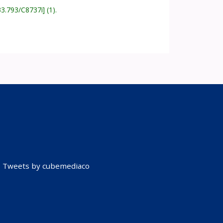
33.793/C8737i
(1).
Tweets by cubemediaco