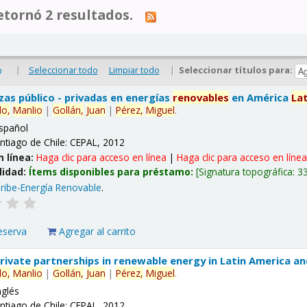
tornó 2 resultados.
|
Seleccionar todo
Limpiar todo
|
Seleccionar títulos para:
o
nzas público - privadas en energías
renovables
en América
La
lo,
Manlio
|
Gollán,
Juan
|
Pérez,
Miguel
.
spañol
ntiago de Chile: CEPAL, 2012
n línea:
Haga clic para acceso en línea
|
Haga clic para acceso en líne
lidad:
Ítems disponibles para préstamo:
Signatura topográfica:
3
ribe-Energía Renovable
.
eserva
Agregar al carrito
 private partnerships in renewable energy in Latin America a
lo,
Manlio
|
Gollán,
Juan
|
Pérez,
Miguel
.
nglés
ntiago de Chile: CEPAL, 2012