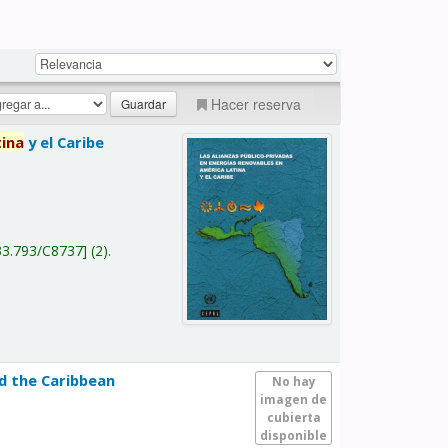
Hacer reserva
tina
y el Caribe
a
33.793/C8737
(2).
nd the Caribbean
No hay
imagen de
cubierta
disponible