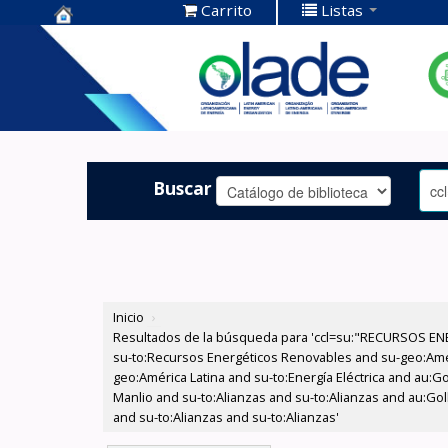
Carrito
Listas
Centro de
Documentación
OLADE -
Buscar
Inicio
›
Resultados de la búsqueda para 'ccl=su:"RECURSOS ENE
su-to:Recursos Energéticos Renovables and su-geo:Amér
geo:América Latina and su-to:Energía Eléctrica and au:Go
Manlio and su-to:Alianzas and su-to:Alianzas and au:Gol
and su-to:Alianzas and su-to:Alianzas'