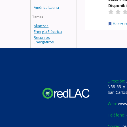
Disponibi
América Latina
Temas
Hacer r
Alianzas
Energía Eléctrica
Recursos
Energéticos...
Dirección:
A
N58-63 y 
San Carlos
Web:
www.
Teléfono:
Correo:
ce