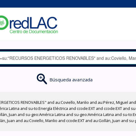
Búsqueda avanzada
RGETICOS RENOVABLES" and au:Coviello, Manlio and au:Pérez, Miguel and a
ica Latina and su-to:Energía Eléctrica and ccode:EXT and ccode:EXT and s
llán, Juan and su-geo:América Latina and su-geo:América Latina and su-to:En
lán, Juan and au:Coviello, Manlio and ccode:EXT and au:Gollán, Juan and su