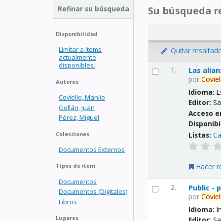
Refinar su búsqueda
Su búsqueda re
Disponibilidad
Limitar a ítems
Quitar resaltad
actualmente
disponibles.
1.
Las alia
por
Coviel
Autores
Idioma:
E
Coviello, Manlio
Editor:
Sa
Gollán, Juan
Acceso e
Pérez, Miguel
Disponibi
Listas:
Ca
Colecciones
Documentos Externos
Hacer r
Tipos de ítem
Documentos
2.
Public -
Documentos (Digitales)
por
Coviel
Libros
Idioma:
I
Lugares
Editor:
Sa