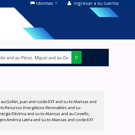
Idiomas
Ingresar a su cuenta
Ir
u:Gollán, Juan and ccode:EXT and su-to:Alianzas and
u-to:Recursos Energéticos Renovables and su-
ergía Eléctrica and su-to:Alianzas and au:Coviello,
-geo:América Latina and su-to:Alianzas and ccode:EXT