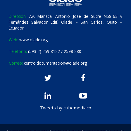
Dirección:
Av. Mariscal Antonio José de Sucre N58-63 y
Fernández Salvador Edif. Olade – San Carlos, Quito –
Ecuador.
Web:
www.olade.org
Teléfono:
(593 2) 259 8122 / 2598 280
Correo:
centro.documentacion@olade.org
Tweets by cubemediaco