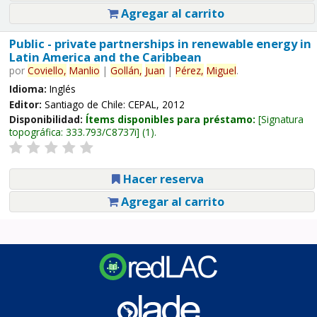
Agregar al carrito
Public - private partnerships in renewable energy in
Latin America and the Caribbean
por
Coviello,
Manlio
|
Gollán,
Juan
|
Pérez,
Miguel
.
Idioma:
Inglés
Editor:
Santiago de Chile: CEPAL, 2012
Disponibilidad:
Ítems disponibles para préstamo:
Signatura
topográfica:
333.793/C8737i
(1).
Hacer reserva
Agregar al carrito