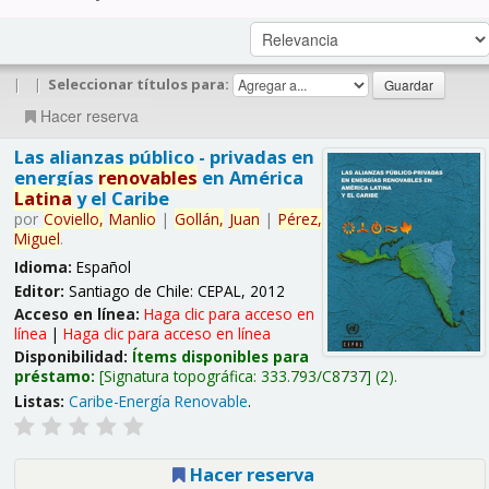
|
|
Seleccionar títulos para:
Hacer reserva
Las alianzas público - privadas en
energías
renovables
en América
Latina
y el Caribe
por
Coviello,
Manlio
|
Gollán,
Juan
|
Pérez,
Miguel
.
Idioma:
Español
Editor:
Santiago de Chile: CEPAL, 2012
Acceso en línea:
Haga clic para acceso en
línea
|
Haga clic para acceso en línea
Disponibilidad:
Ítems disponibles para
préstamo:
Signatura topográfica:
333.793/C8737
(2).
Listas:
Caribe-Energía Renovable
.
Hacer reserva