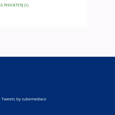
33.793/C8737i
(1).
Tweets by cubemediaco