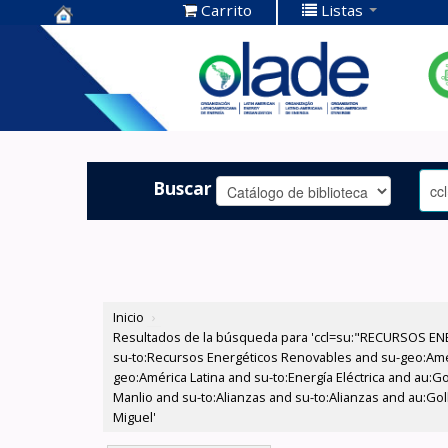
Carrito
Listas
Centro de
Documentación
OLADE -
Buscar
Inicio
›
Resultados de la búsqueda para 'ccl=su:"RECURSOS ENE
su-to:Recursos Energéticos Renovables and su-geo:Amér
geo:América Latina and su-to:Energía Eléctrica and au:Go
Manlio and su-to:Alianzas and su-to:Alianzas and au:Gol
Miguel'