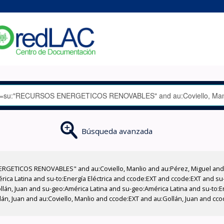
Búsqueda avanzada
RGETICOS RENOVABLES" and au:Coviello, Manlio and au:Pérez, Miguel and a
ica Latina and su-to:Energía Eléctrica and ccode:EXT and ccode:EXT and s
llán, Juan and su-geo:América Latina and su-geo:América Latina and su-to:En
lán, Juan and au:Coviello, Manlio and ccode:EXT and au:Gollán, Juan and cc