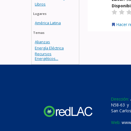
Libros
Disponibi
Lugares
América Latina
Hacer r
Temas
Alianzas
Energía Eléctrica
Recursos
Energéticos...
Dirección:
A
N58-63 y 
San Carlos
Web:
www.