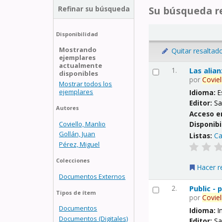
Refinar su búsqueda
Su búsqueda re
Disponibilidad
Mostrando
Quitar resaltad
ejemplares
actualmente
1.
Las alia
disponibles
por
Coviel
Mostrar todos los
ejemplares
Idioma:
E
Editor:
Sa
Autores
Acceso e
Coviello, Manlio
Disponibi
Gollán, Juan
Listas:
Ca
Pérez, Miguel
Colecciones
Hacer r
Documentos Externos
2.
Public -
Tipos de ítem
por
Coviel
Documentos
Idioma:
I
Documentos (Digitales)
Editor:
Sa