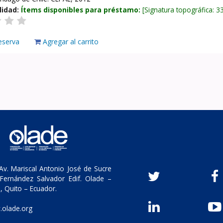
lidad:
Ítems disponibles para préstamo:
Signatura topográfica:
3
eserva
Agregar al carrito
v. Mariscal Antonio José de Sucre
Fernández Salvador Edif. Olade –
, Quito – Ecuador.
olade.org