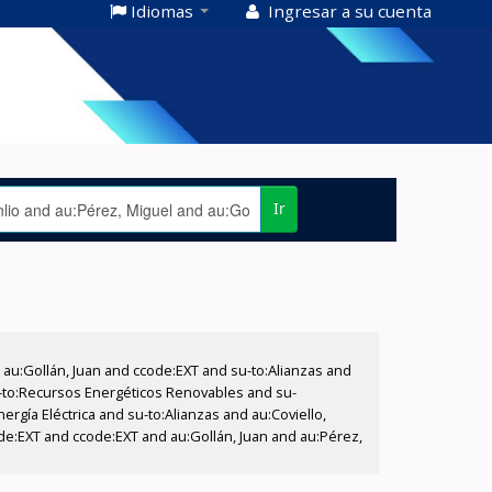
Idiomas
Ingresar a su cuenta
Ir
u:Gollán, Juan and ccode:EXT and su-to:Alianzas and
u-to:Recursos Energéticos Renovables and su-
ergía Eléctrica and su-to:Alianzas and au:Coviello,
ode:EXT and ccode:EXT and au:Gollán, Juan and au:Pérez,