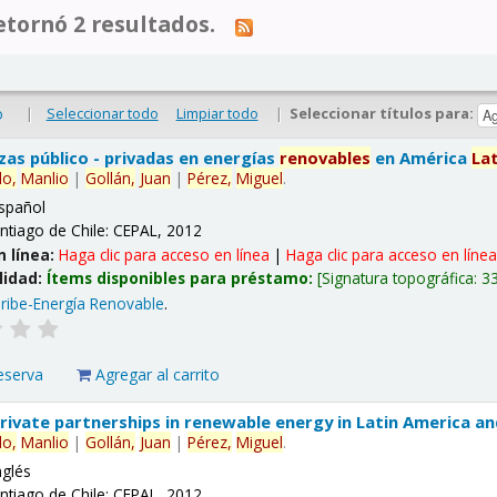
tornó 2 resultados.
|
Seleccionar todo
Limpiar todo
|
Seleccionar títulos para:
o
nzas público - privadas en energías
renovables
en América
La
lo,
Manlio
|
Gollán,
Juan
|
Pérez,
Miguel
.
spañol
ntiago de Chile: CEPAL, 2012
n línea:
Haga clic para acceso en línea
|
Haga clic para acceso en líne
lidad:
Ítems disponibles para préstamo:
Signatura topográfica:
3
ribe-Energía Renovable
.
eserva
Agregar al carrito
 private partnerships in renewable energy in Latin America a
lo,
Manlio
|
Gollán,
Juan
|
Pérez,
Miguel
.
nglés
ntiago de Chile: CEPAL, 2012