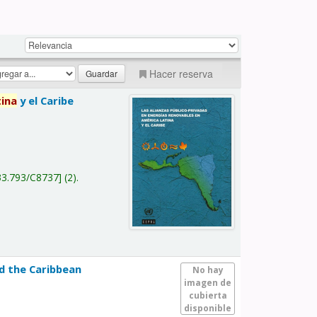
Hacer reserva
tina
y el Caribe
a
33.793/C8737
(2).
nd the Caribbean
No hay
imagen de
cubierta
disponible