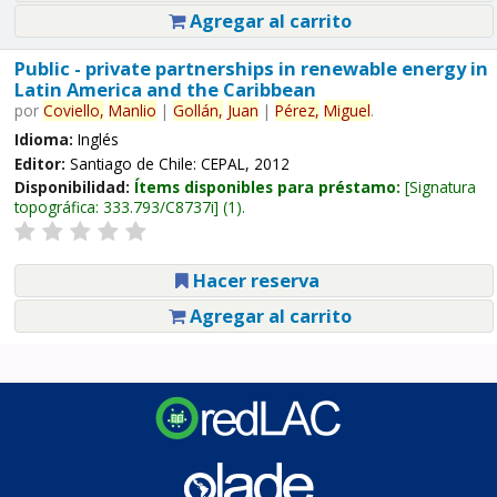
Agregar al carrito
Public - private partnerships in renewable energy in
Latin America and the Caribbean
por
Coviello,
Manlio
|
Gollán,
Juan
|
Pérez,
Miguel
.
Idioma:
Inglés
Editor:
Santiago de Chile: CEPAL, 2012
Disponibilidad:
Ítems disponibles para préstamo:
Signatura
topográfica:
333.793/C8737i
(1).
Hacer reserva
Agregar al carrito