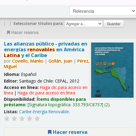
|
|
Seleccionar títulos para:
Hacer reserva
Las alianzas público - privadas en
energías
renovables
en América
Latina
y el Caribe
por
Coviello,
Manlio
|
Gollán,
Juan
|
Pérez,
Miguel
.
Idioma:
Español
Editor:
Santiago de Chile: CEPAL, 2012
Acceso en línea:
Haga clic para acceso en
línea
|
Haga clic para acceso en línea
Disponibilidad:
Ítems disponibles para
préstamo:
Signatura topográfica:
333.793/C8737
(2).
Listas:
Caribe-Energía Renovable
.
Hacer reserva