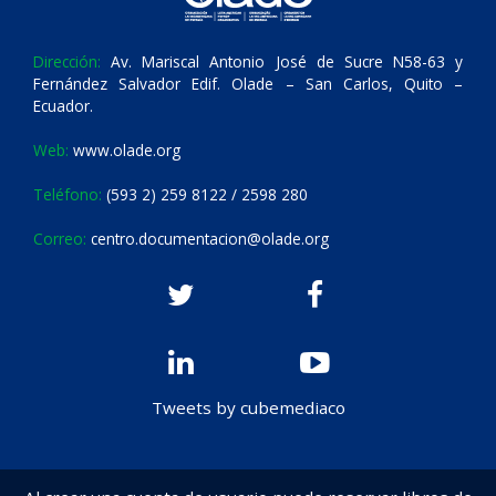
Dirección:
Av. Mariscal Antonio José de Sucre N58-63 y
Fernández Salvador Edif. Olade – San Carlos, Quito –
Ecuador.
Web:
www.olade.org
Teléfono:
(593 2) 259 8122 / 2598 280
Correo:
centro.documentacion@olade.org
Tweets by cubemediaco