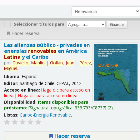
|
|
Seleccionar títulos para:
Hacer reserva
Las alianzas público - privadas en
energías
renovables
en América
Latina
y el Caribe
por
Coviello,
Manlio
|
Gollán,
Juan
|
Pérez,
Miguel
.
Idioma:
Español
Editor:
Santiago de Chile: CEPAL, 2012
Acceso en línea:
Haga clic para acceso en
línea
|
Haga clic para acceso en línea
Disponibilidad:
Ítems disponibles para
préstamo:
Signatura topográfica:
333.793/C8737
(2).
Listas:
Caribe-Energía Renovable
.
Hacer reserva