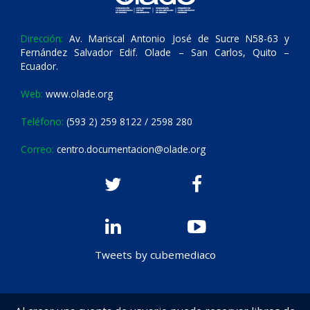
Dirección:
Av. Mariscal Antonio José de Sucre N58-63 y
Fernández Salvador Edif. Olade – San Carlos, Quito –
Ecuador.
Web:
www.olade.org
Teléfono:
(593 2) 259 8122 / 2598 280
Correo:
centro.documentacion@olade.org
Tweets by cubemediaco