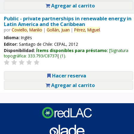
Agregar al carrito
Public - private partnerships in renewable energy in
Latin America and the Caribbean
por
Coviello,
Manlio
|
Gollán,
Juan
|
Pérez,
Miguel
.
Idioma:
Inglés
Editor:
Santiago de Chile: CEPAL, 2012
Disponibilidad:
Ítems disponibles para préstamo:
Signatura
topográfica:
333.793/C8737i
(1).
Hacer reserva
Agregar al carrito