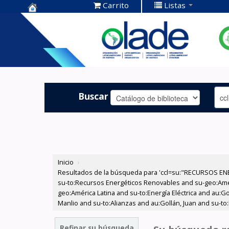
Carrito
Listas
Centro de
Documentación
OLADE -
Buscar
Inicio
›
Resultados de la búsqueda para 'ccl=su:"RECURSOS ENE
su-to:Recursos Energéticos Renovables and su-geo:Amér
geo:América Latina and su-to:Energía Eléctrica and au:Go
Manlio and su-to:Alianzas and au:Gollán, Juan and su-to
Refinar su búsqueda