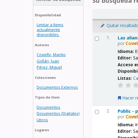
Su búsqueda re
Disponibilidad
Limitar a ítems
Quitar resaltad
actualmente
disponibles.
1.
Las alia
por
Coviel
Autores
Idioma:
E
Coviello, Manlio
Editor:
Sa
Gollán, Juan
Acceso e
Pérez, Miguel
Disponibi
Listas:
Ca
Colecciones
Documentos Externos
Hacer r
Tipos de ítem
Documentos
2.
Public -
Documentos (Digitales)
por
Coviel
Libros
Idioma:
I
Lugares
Editor:
Sa
Disponibi