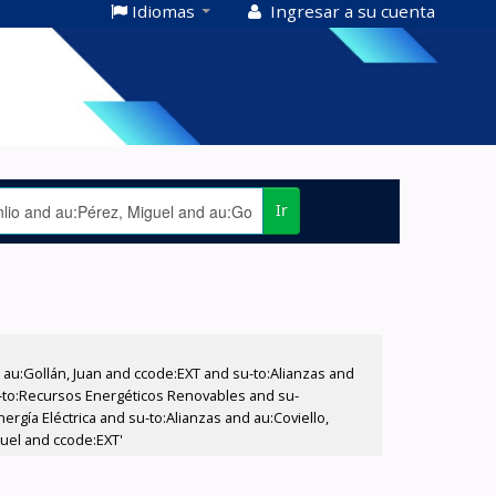
Idiomas
Ingresar a su cuenta
Ir
u:Gollán, Juan and ccode:EXT and su-to:Alianzas and
u-to:Recursos Energéticos Renovables and su-
ergía Eléctrica and su-to:Alianzas and au:Coviello,
guel and ccode:EXT'