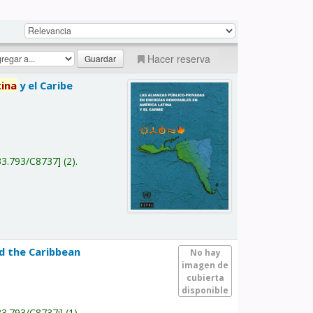
Hacer reserva
tina
y el Caribe
a
33.793/C8737
(2).
nd the Caribbean
No hay
imagen de
cubierta
disponible
33.793/C8737i
(1).