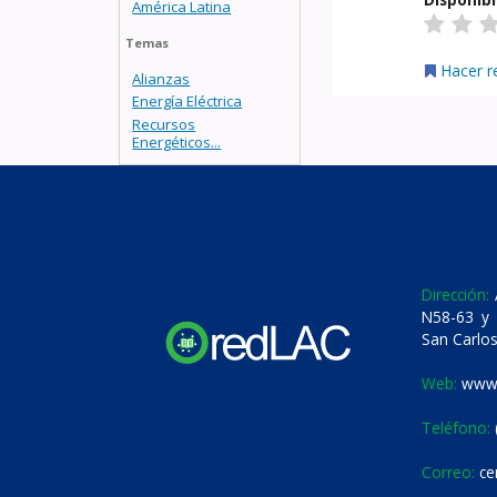
América Latina
Temas
Hacer r
Alianzas
Energía Eléctrica
Recursos
Energéticos...
Dirección:
A
N58-63 y 
San Carlos
Web:
www.
Teléfono:
Correo:
ce