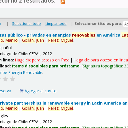
tornó 2 resultados.
|
Seleccionar todo
Limpiar todo
|
Seleccionar títulos para:
o
nzas público - privadas en energías
renovables
en América
La
lo,
Manlio
|
Gollán,
Juan
|
Pérez,
Miguel
.
spañol
ntiago de Chile: CEPAL, 2012
n línea:
Haga clic para acceso en línea
|
Haga clic para acceso en líne
lidad:
Ítems disponibles para préstamo:
Signatura topográfica:
3
ribe-Energía Renovable
.
eserva
Agregar al carrito
 private partnerships in renewable energy in Latin America a
lo,
Manlio
|
Gollán,
Juan
|
Pérez,
Miguel
.
nglés
ntiago de Chile: CEPAL, 2012
lidad:
Ítems disponibles para préstamo:
Signatura topográfica:
3