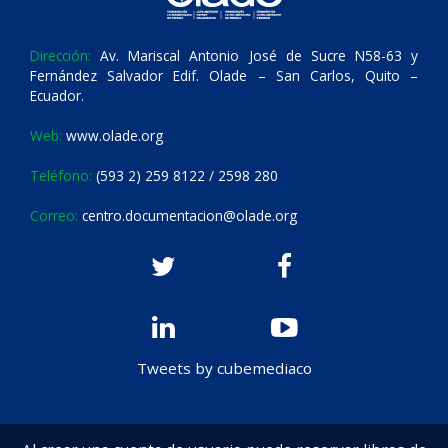
Dirección:
Av. Mariscal Antonio José de Sucre N58-63 y
Fernández Salvador Edif. Olade – San Carlos, Quito –
Ecuador.
Web:
www.olade.org
Teléfono:
(593 2) 259 8122 / 2598 280
Correo:
centro.documentacion@olade.org
Tweets by cubemediaco