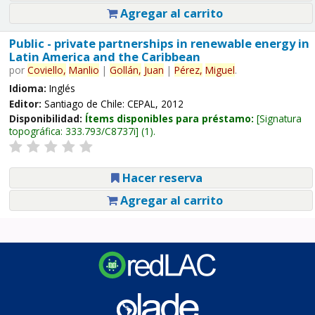
Agregar al carrito
Public - private partnerships in renewable energy in
Latin America and the Caribbean
por
Coviello,
Manlio
|
Gollán,
Juan
|
Pérez,
Miguel
.
Idioma:
Inglés
Editor:
Santiago de Chile: CEPAL, 2012
Disponibilidad:
Ítems disponibles para préstamo:
Signatura
topográfica:
333.793/C8737i
(1).
Hacer reserva
Agregar al carrito