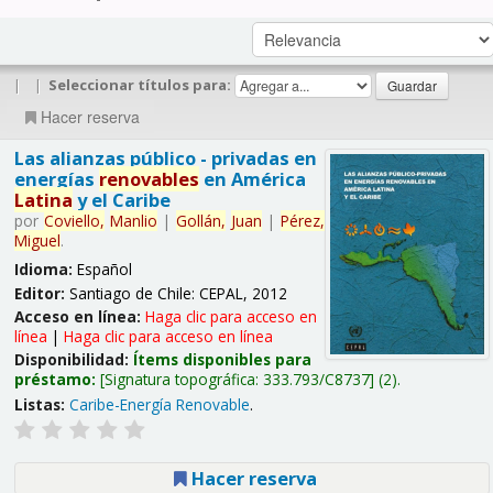
|
|
Seleccionar títulos para:
Hacer reserva
Las alianzas público - privadas en
energías
renovables
en América
Latina
y el Caribe
por
Coviello,
Manlio
|
Gollán,
Juan
|
Pérez,
Miguel
.
Idioma:
Español
Editor:
Santiago de Chile: CEPAL, 2012
Acceso en línea:
Haga clic para acceso en
línea
|
Haga clic para acceso en línea
Disponibilidad:
Ítems disponibles para
préstamo:
Signatura topográfica:
333.793/C8737
(2).
Listas:
Caribe-Energía Renovable
.
Hacer reserva