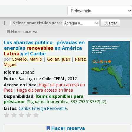
|
|
Seleccionar títulos para:
Hacer reserva
Las alianzas público - privadas en
energías
renovables
en América
Latina
y el Caribe
por
Coviello,
Manlio
|
Gollán,
Juan
|
Pérez,
Miguel
.
Idioma:
Español
Editor:
Santiago de Chile: CEPAL, 2012
Acceso en línea:
Haga clic para acceso en
línea
|
Haga clic para acceso en línea
Disponibilidad:
Ítems disponibles para
préstamo:
Signatura topográfica:
333.793/C8737
(2).
Listas:
Caribe-Energía Renovable
.
Hacer reserva