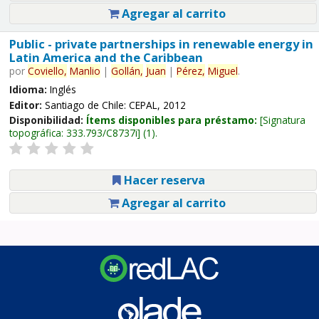
Agregar al carrito
Public - private partnerships in renewable energy in
Latin America and the Caribbean
por
Coviello,
Manlio
|
Gollán,
Juan
|
Pérez,
Miguel
.
Idioma:
Inglés
Editor:
Santiago de Chile: CEPAL, 2012
Disponibilidad:
Ítems disponibles para préstamo:
Signatura
topográfica:
333.793/C8737i
(1).
Hacer reserva
Agregar al carrito