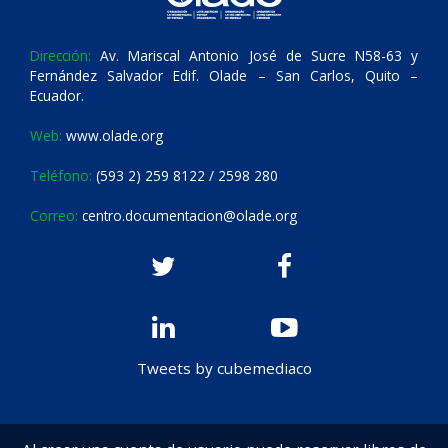
Dirección:
Av. Mariscal Antonio José de Sucre N58-63 y
Fernández Salvador Edif. Olade – San Carlos, Quito –
Ecuador.
Web:
www.olade.org
Teléfono:
(593 2) 259 8122 / 2598 280
Correo:
centro.documentacion@olade.org
Tweets by cubemediaco