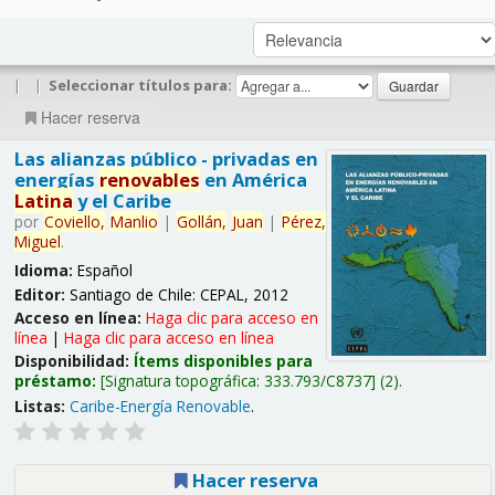
|
|
Seleccionar títulos para:
Hacer reserva
Las alianzas público - privadas en
energías
renovables
en América
Latina
y el Caribe
por
Coviello,
Manlio
|
Gollán,
Juan
|
Pérez,
Miguel
.
Idioma:
Español
Editor:
Santiago de Chile: CEPAL, 2012
Acceso en línea:
Haga clic para acceso en
línea
|
Haga clic para acceso en línea
Disponibilidad:
Ítems disponibles para
préstamo:
Signatura topográfica:
333.793/C8737
(2).
Listas:
Caribe-Energía Renovable
.
Hacer reserva