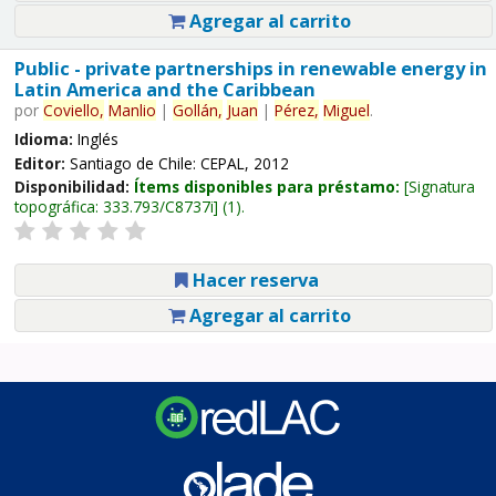
Agregar al carrito
Public - private partnerships in renewable energy in
Latin America and the Caribbean
por
Coviello,
Manlio
|
Gollán,
Juan
|
Pérez,
Miguel
.
Idioma:
Inglés
Editor:
Santiago de Chile: CEPAL, 2012
Disponibilidad:
Ítems disponibles para préstamo:
Signatura
topográfica:
333.793/C8737i
(1).
Hacer reserva
Agregar al carrito