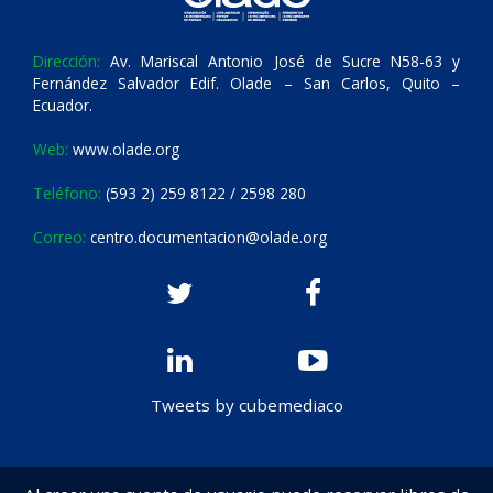
Dirección:
Av. Mariscal Antonio José de Sucre N58-63 y
Fernández Salvador Edif. Olade – San Carlos, Quito –
Ecuador.
Web:
www.olade.org
Teléfono:
(593 2) 259 8122 / 2598 280
Correo:
centro.documentacion@olade.org
Tweets by cubemediaco