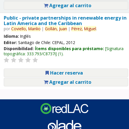
Agregar al carrito
Public - private partnerships in renewable energy in
Latin America and the Caribbean
por
Coviello,
Manlio
|
Gollán,
Juan
|
Pérez,
Miguel
.
Idioma:
Inglés
Editor:
Santiago de Chile: CEPAL, 2012
Disponibilidad:
Ítems disponibles para préstamo:
Signatura
topográfica:
333.793/C8737i
(1).
Hacer reserva
Agregar al carrito