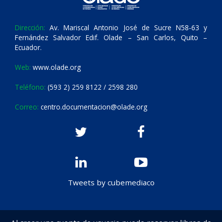
Dirección:
Av. Mariscal Antonio José de Sucre N58-63 y
Fernández Salvador Edif. Olade – San Carlos, Quito –
Ecuador.
Web:
www.olade.org
Teléfono:
(593 2) 259 8122 / 2598 280
Correo:
centro.documentacion@olade.org
Tweets by cubemediaco