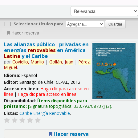
|
|
Seleccionar títulos para:
Hacer reserva
Las alianzas público - privadas en
energías
renovables
en América
Latina
y el Caribe
por
Coviello,
Manlio
|
Gollán,
Juan
|
Pérez,
Miguel
.
Idioma:
Español
Editor:
Santiago de Chile: CEPAL, 2012
Acceso en línea:
Haga clic para acceso en
línea
|
Haga clic para acceso en línea
Disponibilidad:
Ítems disponibles para
préstamo:
Signatura topográfica:
333.793/C8737
(2).
Listas:
Caribe-Energía Renovable
.
Hacer reserva