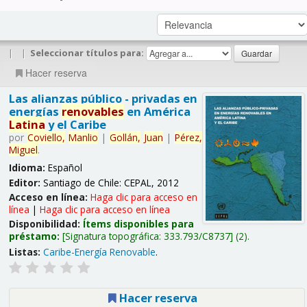
|
|
Seleccionar títulos para:
Hacer reserva
Las alianzas público - privadas en
energías
renovables
en América
Latina
y el Caribe
por
Coviello,
Manlio
|
Gollán,
Juan
|
Pérez,
Miguel
.
Idioma:
Español
Editor:
Santiago de Chile: CEPAL, 2012
Acceso en línea:
Haga clic para acceso en
línea
|
Haga clic para acceso en línea
Disponibilidad:
Ítems disponibles para
préstamo:
Signatura topográfica:
333.793/C8737
(2).
Listas:
Caribe-Energía Renovable
.
Hacer reserva