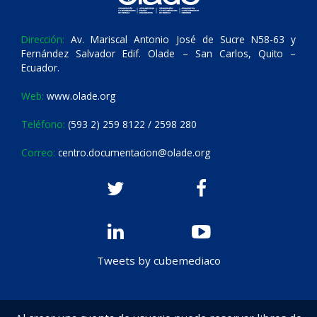
Dirección:
Av. Mariscal Antonio José de Sucre N58-63 y
Fernández Salvador Edif. Olade – San Carlos, Quito –
Ecuador.
Web:
www.olade.org
Teléfono:
(593 2) 259 8122 / 2598 280
Correo:
centro.documentacion@olade.org
Tweets by cubemediaco