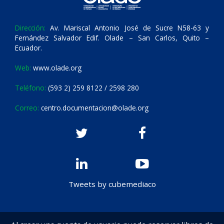
Dirección:
Av. Mariscal Antonio José de Sucre N58-63 y
Fernández Salvador Edif. Olade – San Carlos, Quito –
Ecuador.
Web:
www.olade.org
Teléfono:
(593 2) 259 8122 / 2598 280
Correo:
centro.documentacion@olade.org
Tweets by cubemediaco