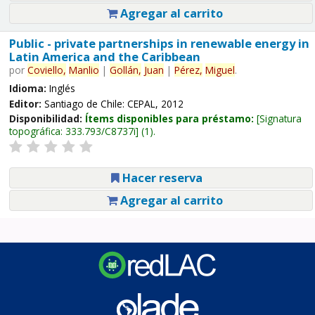
Agregar al carrito
Public - private partnerships in renewable energy in
Latin America and the Caribbean
por
Coviello,
Manlio
|
Gollán,
Juan
|
Pérez,
Miguel
.
Idioma:
Inglés
Editor:
Santiago de Chile: CEPAL, 2012
Disponibilidad:
Ítems disponibles para préstamo:
Signatura
topográfica:
333.793/C8737i
(1).
Hacer reserva
Agregar al carrito