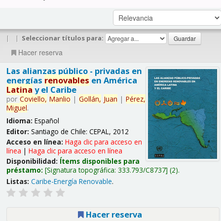
|
|
Seleccionar títulos para:
Hacer reserva
Las alianzas público - privadas en
energías
renovables
en América
Latina
y el Caribe
por
Coviello,
Manlio
|
Gollán,
Juan
|
Pérez,
Miguel
.
Idioma:
Español
Editor:
Santiago de Chile: CEPAL, 2012
Acceso en línea:
Haga clic para acceso en
línea
|
Haga clic para acceso en línea
Disponibilidad:
Ítems disponibles para
préstamo:
Signatura topográfica:
333.793/C8737
(2).
Listas:
Caribe-Energía Renovable
.
Hacer reserva