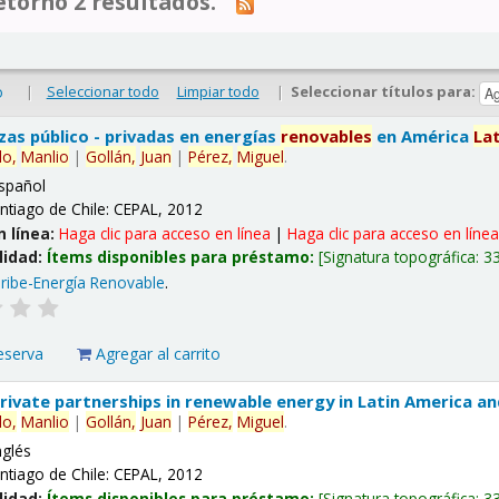
tornó 2 resultados.
|
Seleccionar todo
Limpiar todo
|
Seleccionar títulos para:
o
nzas público - privadas en energías
renovables
en América
La
lo,
Manlio
|
Gollán,
Juan
|
Pérez,
Miguel
.
spañol
ntiago de Chile: CEPAL, 2012
n línea:
Haga clic para acceso en línea
|
Haga clic para acceso en líne
lidad:
Ítems disponibles para préstamo:
Signatura topográfica:
3
ribe-Energía Renovable
.
eserva
Agregar al carrito
 private partnerships in renewable energy in Latin America a
lo,
Manlio
|
Gollán,
Juan
|
Pérez,
Miguel
.
nglés
ntiago de Chile: CEPAL, 2012
lidad:
Ítems disponibles para préstamo:
Signatura topográfica:
3