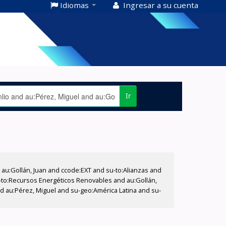
Idiomas
Ingresar a su cuenta
Ir
u:Gollán, Juan and ccode:EXT and su-to:Alianzas and
u-to:Recursos Energéticos Renovables and au:Gollán,
d au:Pérez, Miguel and su-geo:América Latina and su-