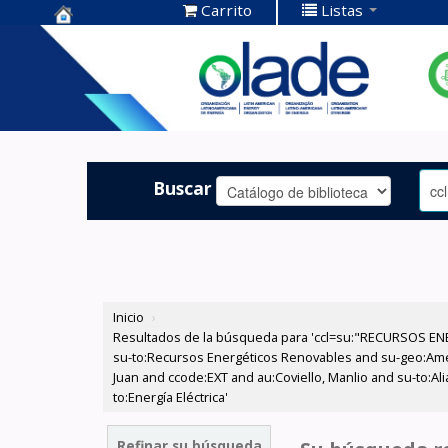
Carrito
Listas
Centro de
Documentación
OLADE -
Buscar
Inicio
›
Resultados de la búsqueda para 'ccl=su:"RECURSOS ENE
su-to:Recursos Energéticos Renovables and su-geo:Amér
Juan and ccode:EXT and au:Coviello, Manlio and su-to:A
to:Energía Eléctrica'
Refinar su búsqueda