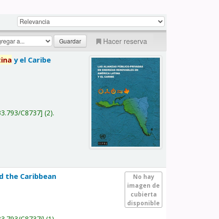
Hacer reserva
tina
y el Caribe
a
33.793/C8737
(2).
nd the Caribbean
No hay
imagen de
cubierta
disponible
33.793/C8737i
(1).