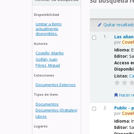
Su búsqueda re
Disponibilidad
Limitar a ítems
Quitar resaltad
actualmente
disponibles.
1.
Las alia
por
Coviel
Autores
Idioma:
E
Coviello, Manlio
Editor:
Sa
Gollán, Juan
Acceso e
Pérez, Miguel
Disponibi
Listas:
Ca
Colecciones
Documentos Externos
Hacer r
Tipos de ítem
Documentos
2.
Public -
Documentos (Digitales)
por
Coviel
Libros
Idioma:
I
Lugares
Editor:
Sa
Disponibi