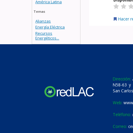
América Latina
Temas
Hacer r
Alianzas
Energía Eléctrica
Recursos
Energéticos...
Dirección:
A
N58-63 y 
San Carlos
Web:
www.
Teléfono:
Correo:
ce