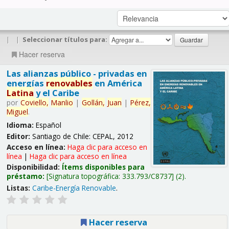
|
|
Seleccionar títulos para:
Hacer reserva
Las alianzas público - privadas en
energías
renovables
en América
Latina
y el Caribe
por
Coviello,
Manlio
|
Gollán,
Juan
|
Pérez,
Miguel
.
Idioma:
Español
Editor:
Santiago de Chile: CEPAL, 2012
Acceso en línea:
Haga clic para acceso en
línea
|
Haga clic para acceso en línea
Disponibilidad:
Ítems disponibles para
préstamo:
Signatura topográfica:
333.793/C8737
(2).
Listas:
Caribe-Energía Renovable
.
Hacer reserva