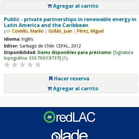
Agregar al carrito
Public - private partnerships in renewable energy in
Latin America and the Caribbean
por
Coviello,
Manlio
|
Gollán,
Juan
|
Pérez,
Miguel
.
Idioma:
Inglés
Editor:
Santiago de Chile: CEPAL, 2012
Disponibilidad:
Ítems disponibles para préstamo:
Signatura
topográfica:
333.793/C8737i
(1).
Hacer reserva
Agregar al carrito