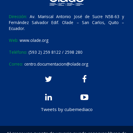
Dirección:
Av. Mariscal Antonio José de Sucre N58-63 y
Fernández Salvador Edif. Olade – San Carlos, Quito –
Ecuador.
Web:
www.olade.org
Teléfono:
(593 2) 259 8122 / 2598 280
Correo:
centro.documentacion@olade.org
Tweets by cubemediaco