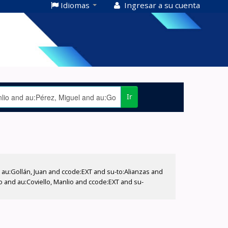
Idiomas
Ingresar a su cuenta
Ir
u:Gollán, Juan and ccode:EXT and su-to:Alianzas and
o and au:Coviello, Manlio and ccode:EXT and su-