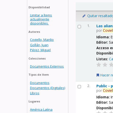
Disponibilidad
Limitar a ítems
Quitar resaltad
actualmente
disponibles.
1.
Las alia
por
Coviel
Autores
Idioma:
E
Coviello, Manlio
Editor:
Sa
Gollán, Juan
Acceso e
Pérez, Miguel
Disponibi
Listas:
Ca
Colecciones
Documentos Externos
Hacer r
Tipos de ítem
Documentos
2.
Public -
Documentos (Digitales)
por
Coviel
Libros
Idioma:
I
Lugares
Editor:
Sa
Disponibi
América Latina