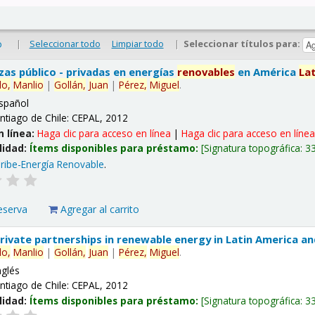
|
Seleccionar todo
Limpiar todo
|
Seleccionar títulos para:
o
nzas público - privadas en energías
renovables
en América
La
lo,
Manlio
|
Gollán,
Juan
|
Pérez,
Miguel
.
spañol
ntiago de Chile: CEPAL, 2012
n línea:
Haga clic para acceso en línea
|
Haga clic para acceso en líne
lidad:
Ítems disponibles para préstamo:
Signatura topográfica:
3
ribe-Energía Renovable
.
eserva
Agregar al carrito
 private partnerships in renewable energy in Latin America a
lo,
Manlio
|
Gollán,
Juan
|
Pérez,
Miguel
.
nglés
ntiago de Chile: CEPAL, 2012
lidad:
Ítems disponibles para préstamo:
Signatura topográfica:
3