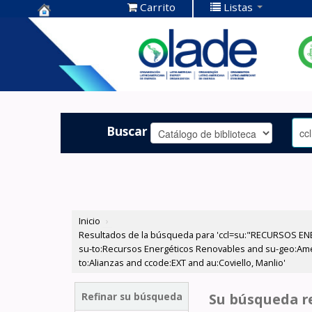
Carrito
Listas
Centro de
Documentación
OLADE -
Buscar
Inicio
›
Resultados de la búsqueda para 'ccl=su:"RECURSOS ENE
su-to:Recursos Energéticos Renovables and su-geo:Améric
to:Alianzas and ccode:EXT and au:Coviello, Manlio'
Refinar su búsqueda
Su búsqueda re