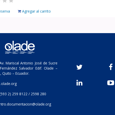
eserva
Agregar al carrito
v. Mariscal Antonio José de Sucre
Fernández Salvador Edif. Olade –
, Quito – Ecuador.
olade.org
(593 2) 259 8122 / 2598 280
ntro.documentacion@olade.org