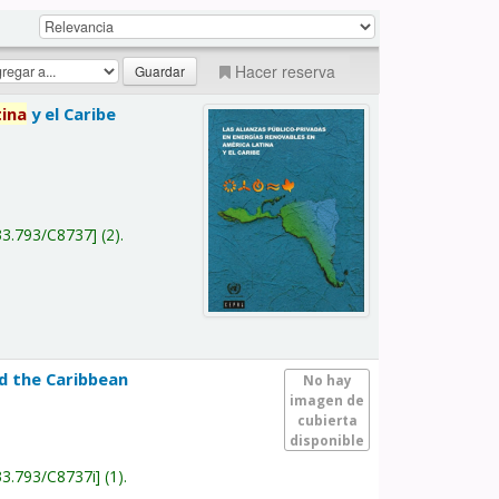
Hacer reserva
tina
y el Caribe
a
33.793/C8737
(2).
nd the Caribbean
No hay
imagen de
cubierta
disponible
33.793/C8737i
(1).