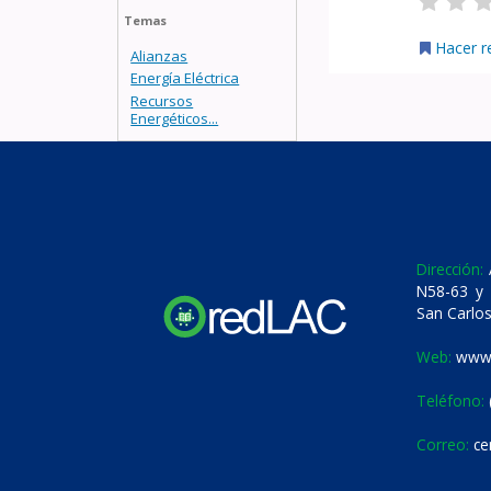
Temas
Hacer r
Alianzas
Energía Eléctrica
Recursos
Energéticos...
Dirección:
A
N58-63 y 
San Carlos
Web:
www.
Teléfono:
Correo:
ce