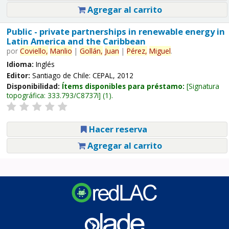
Agregar al carrito
Public - private partnerships in renewable energy in
Latin America and the Caribbean
por
Coviello,
Manlio
|
Gollán,
Juan
|
Pérez,
Miguel
.
Idioma:
Inglés
Editor:
Santiago de Chile: CEPAL, 2012
Disponibilidad:
Ítems disponibles para préstamo:
Signatura
topográfica:
333.793/C8737i
(1).
Hacer reserva
Agregar al carrito