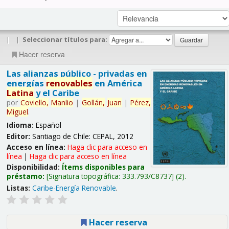
|
|
Seleccionar títulos para:
Hacer reserva
Las alianzas público - privadas en
energías
renovables
en América
Latina
y el Caribe
por
Coviello,
Manlio
|
Gollán,
Juan
|
Pérez,
Miguel
.
Idioma:
Español
Editor:
Santiago de Chile: CEPAL, 2012
Acceso en línea:
Haga clic para acceso en
línea
|
Haga clic para acceso en línea
Disponibilidad:
Ítems disponibles para
préstamo:
Signatura topográfica:
333.793/C8737
(2).
Listas:
Caribe-Energía Renovable
.
Hacer reserva