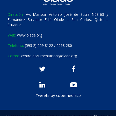
Dirección:
Av. Mariscal Antonio José de Sucre N58-63 y
Fernández Salvador Edif. Olade – San Carlos, Quito –
Ecuador.
Web:
www.olade.org
Teléfono:
(593 2) 259 8122 / 2598 280
Correo:
centro.documentacion@olade.org
Tweets by cubemediaco