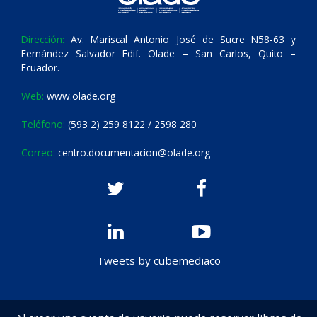
Dirección:
Av. Mariscal Antonio José de Sucre N58-63 y
Fernández Salvador Edif. Olade – San Carlos, Quito –
Ecuador.
Web:
www.olade.org
Teléfono:
(593 2) 259 8122 / 2598 280
Correo:
centro.documentacion@olade.org
Tweets by cubemediaco