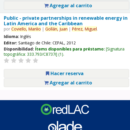
Agregar al carrito
Public - private partnerships in renewable energy in
Latin America and the Caribbean
por
Coviello,
Manlio
|
Gollán,
Juan
|
Pérez,
Miguel
.
Idioma:
Inglés
Editor:
Santiago de Chile: CEPAL, 2012
Disponibilidad:
Ítems disponibles para préstamo:
Signatura
topográfica:
333.793/C8737i
(1).
Hacer reserva
Agregar al carrito