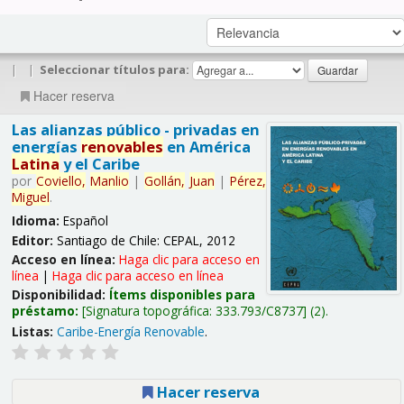
|
|
Seleccionar títulos para:
Hacer reserva
Las alianzas público - privadas en
energías
renovables
en América
Latina
y el Caribe
por
Coviello,
Manlio
|
Gollán,
Juan
|
Pérez,
Miguel
.
Idioma:
Español
Editor:
Santiago de Chile: CEPAL, 2012
Acceso en línea:
Haga clic para acceso en
línea
|
Haga clic para acceso en línea
Disponibilidad:
Ítems disponibles para
préstamo:
Signatura topográfica:
333.793/C8737
(2).
Listas:
Caribe-Energía Renovable
.
Hacer reserva