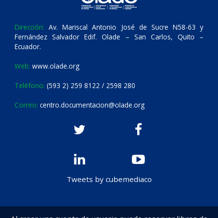
Dirección:
Av. Mariscal Antonio José de Sucre N58-63 y
Fernández Salvador Edif. Olade – San Carlos, Quito –
Ecuador.
Web:
www.olade.org
Teléfono:
(593 2) 259 8122 / 2598 280
Correo:
centro.documentacion@olade.org
Tweets by cubemediaco