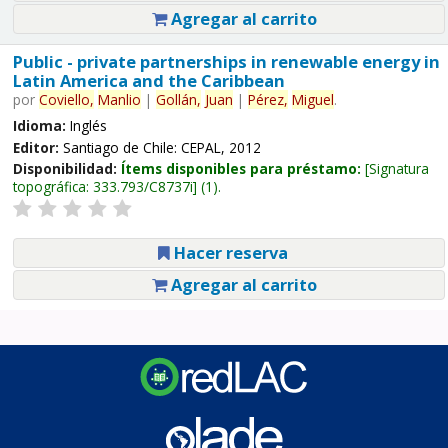
Agregar al carrito
Public - private partnerships in renewable energy in
Latin America and the Caribbean
por
Coviello,
Manlio
|
Gollán,
Juan
|
Pérez,
Miguel
.
Idioma:
Inglés
Editor:
Santiago de Chile: CEPAL, 2012
Disponibilidad:
Ítems disponibles para préstamo:
Signatura
topográfica:
333.793/C8737i
(1).
Hacer reserva
Agregar al carrito