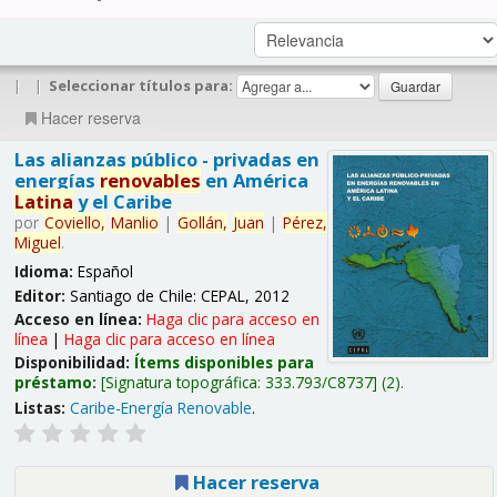
|
|
Seleccionar títulos para:
Hacer reserva
Las alianzas público - privadas en
energías
renovables
en América
Latina
y el Caribe
por
Coviello,
Manlio
|
Gollán,
Juan
|
Pérez,
Miguel
.
Idioma:
Español
Editor:
Santiago de Chile: CEPAL, 2012
Acceso en línea:
Haga clic para acceso en
línea
|
Haga clic para acceso en línea
Disponibilidad:
Ítems disponibles para
préstamo:
Signatura topográfica:
333.793/C8737
(2).
Listas:
Caribe-Energía Renovable
.
Hacer reserva