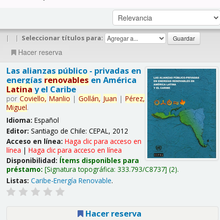
|
|
Seleccionar títulos para:
Hacer reserva
Las alianzas público - privadas en
energías
renovables
en América
Latina
y el Caribe
por
Coviello,
Manlio
|
Gollán,
Juan
|
Pérez,
Miguel
.
Idioma:
Español
Editor:
Santiago de Chile: CEPAL, 2012
Acceso en línea:
Haga clic para acceso en
línea
|
Haga clic para acceso en línea
Disponibilidad:
Ítems disponibles para
préstamo:
Signatura topográfica:
333.793/C8737
(2).
Listas:
Caribe-Energía Renovable
.
Hacer reserva