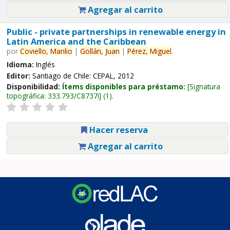
Agregar al carrito
Public - private partnerships in renewable energy in
Latin America and the Caribbean
por
Coviello,
Manlio
|
Gollán,
Juan
|
Pérez,
Miguel
.
Idioma:
Inglés
Editor:
Santiago de Chile: CEPAL, 2012
Disponibilidad:
Ítems disponibles para préstamo:
Signatura
topográfica:
333.793/C8737i
(1).
Hacer reserva
Agregar al carrito