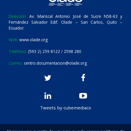
Dirección:
Av. Mariscal Antonio José de Sucre N58-63 y
Fernández Salvador Edif. Olade – San Carlos, Quito –
Ecuador.
Web:
www.olade.org
Teléfono:
(593 2) 259 8122 / 2598 280
Correo:
centro.documentacion@olade.org
Tweets by cubemediaco