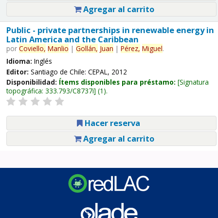
Agregar al carrito
Public - private partnerships in renewable energy in
Latin America and the Caribbean
por
Coviello,
Manlio
|
Gollán,
Juan
|
Pérez,
Miguel
.
Idioma:
Inglés
Editor:
Santiago de Chile: CEPAL, 2012
Disponibilidad:
Ítems disponibles para préstamo:
Signatura
topográfica:
333.793/C8737i
(1).
Hacer reserva
Agregar al carrito