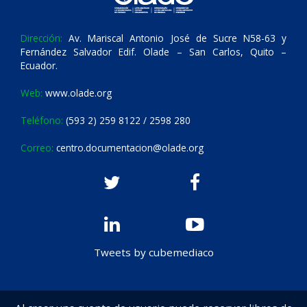
Dirección:
Av. Mariscal Antonio José de Sucre N58-63 y
Fernández Salvador Edif. Olade – San Carlos, Quito –
Ecuador.
Web:
www.olade.org
Teléfono:
(593 2) 259 8122 / 2598 280
Correo:
centro.documentacion@olade.org
Tweets by cubemediaco