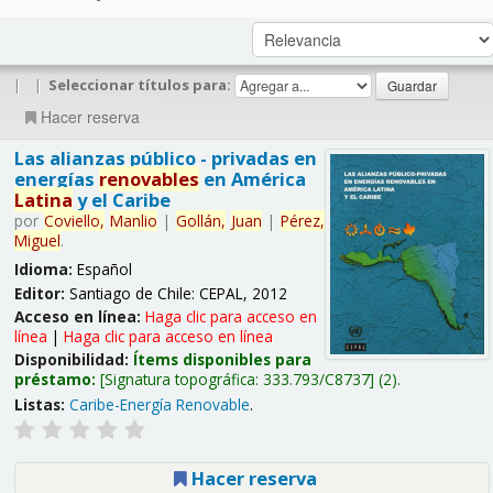
|
|
Seleccionar títulos para:
Hacer reserva
Las alianzas público - privadas en
energías
renovables
en América
Latina
y el Caribe
por
Coviello,
Manlio
|
Gollán,
Juan
|
Pérez,
Miguel
.
Idioma:
Español
Editor:
Santiago de Chile: CEPAL, 2012
Acceso en línea:
Haga clic para acceso en
línea
|
Haga clic para acceso en línea
Disponibilidad:
Ítems disponibles para
préstamo:
Signatura topográfica:
333.793/C8737
(2).
Listas:
Caribe-Energía Renovable
.
Hacer reserva