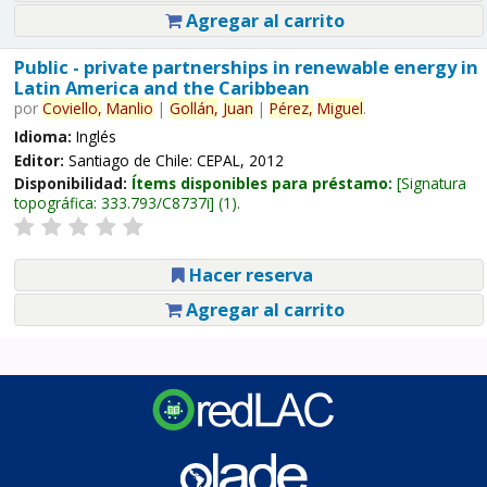
Agregar al carrito
Public - private partnerships in renewable energy in
Latin America and the Caribbean
por
Coviello,
Manlio
|
Gollán,
Juan
|
Pérez,
Miguel
.
Idioma:
Inglés
Editor:
Santiago de Chile: CEPAL, 2012
Disponibilidad:
Ítems disponibles para préstamo:
Signatura
topográfica:
333.793/C8737i
(1).
Hacer reserva
Agregar al carrito