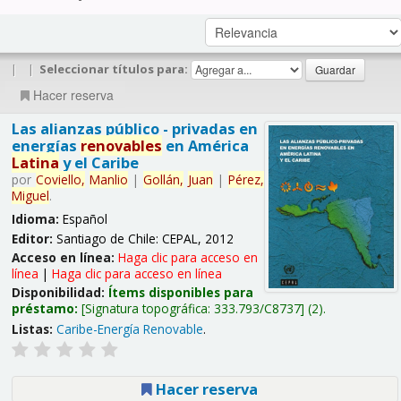
|
|
Seleccionar títulos para:
Hacer reserva
Las alianzas público - privadas en
energías
renovables
en América
Latina
y el Caribe
por
Coviello,
Manlio
|
Gollán,
Juan
|
Pérez,
Miguel
.
Idioma:
Español
Editor:
Santiago de Chile: CEPAL, 2012
Acceso en línea:
Haga clic para acceso en
línea
|
Haga clic para acceso en línea
Disponibilidad:
Ítems disponibles para
préstamo:
Signatura topográfica:
333.793/C8737
(2).
Listas:
Caribe-Energía Renovable
.
Hacer reserva