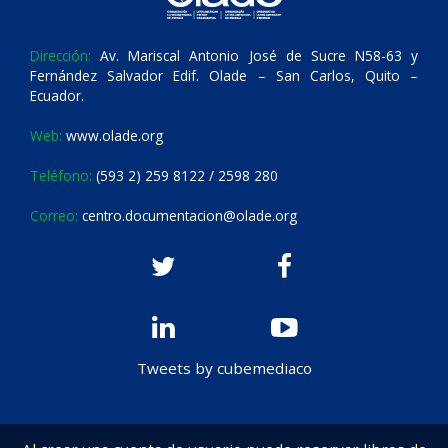
Dirección:
Av. Mariscal Antonio José de Sucre N58-63 y
Fernández Salvador Edif. Olade – San Carlos, Quito –
Ecuador.
Web:
www.olade.org
Teléfono:
(593 2) 259 8122 / 2598 280
Correo:
centro.documentacion@olade.org
Tweets by cubemediaco