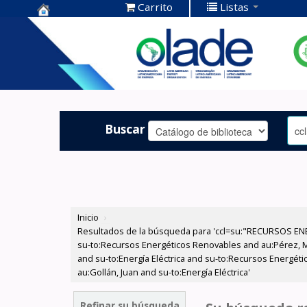
Carrito
Listas
Centro de
Documentación
OLADE -
Buscar
Inicio
›
Resultados de la búsqueda para 'ccl=su:"RECURSOS ENE
su-to:Recursos Energéticos Renovables and au:Pérez, Mig
and su-to:Energía Eléctrica and su-to:Recursos Energéti
au:Gollán, Juan and su-to:Energía Eléctrica'
Refinar su búsqueda