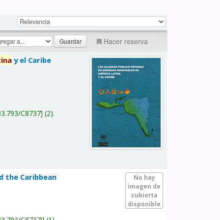
Hacer reserva
tina
y el Caribe
a
33.793/C8737
(2).
nd the Caribbean
No hay
imagen de
cubierta
disponible
33.793/C8737i
(1).