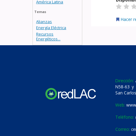
América Latina
Temas
Hacer r
Alianzas
Energía Eléctrica
Recursos
Energéticos...
Dirección:
A
N58-63 y 
San Carlos
Web:
www.
Teléfono:
Correo:
ce