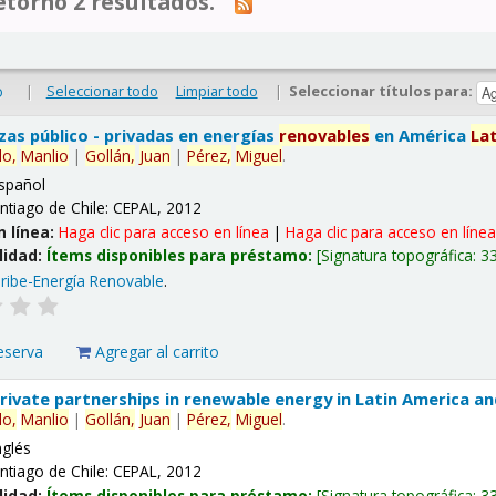
tornó 2 resultados.
|
Seleccionar todo
Limpiar todo
|
Seleccionar títulos para:
o
nzas público - privadas en energías
renovables
en América
La
lo,
Manlio
|
Gollán,
Juan
|
Pérez,
Miguel
.
spañol
ntiago de Chile: CEPAL, 2012
n línea:
Haga clic para acceso en línea
|
Haga clic para acceso en líne
lidad:
Ítems disponibles para préstamo:
Signatura topográfica:
3
ribe-Energía Renovable
.
eserva
Agregar al carrito
 private partnerships in renewable energy in Latin America a
lo,
Manlio
|
Gollán,
Juan
|
Pérez,
Miguel
.
nglés
ntiago de Chile: CEPAL, 2012
lidad:
Ítems disponibles para préstamo:
Signatura topográfica:
3