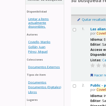
Su búsqueda re
Disponibilidad
Limitar a ítems
Quitar resaltad
actualmente
disponibles.
1.
Las alia
por
Coviel
Autores
Idioma:
E
Coviello, Manlio
Editor:
Sa
Gollán, Juan
Acceso e
Pérez, Miguel
Disponibi
Listas:
Ca
Colecciones
Documentos Externos
Hacer r
Tipos de ítem
Documentos
2.
Public -
Documentos (Digitales)
por
Coviel
Libros
Idioma:
I
Lugares
Editor:
Sa
Disponibi