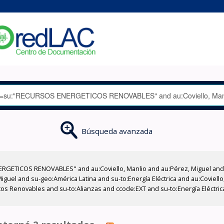
Búsqueda avanzada
RGETICOS RENOVABLES" and au:Coviello, Manlio and au:Pérez, Miguel and a
uel and su-geo:América Latina and su-to:Energía Eléctrica and au:Coviello,
cos Renovables and su-to:Alianzas and ccode:EXT and su-to:Energía Eléctrica