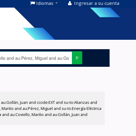
Idiomas
Ingresar a su cuenta
Ir
u:Gollán, Juan and ccode:EXT and su-to:Alianzas and
 Manlio and au:Pérez, Miguel and su-to:Energía Eléctrica
 and au:Coviello, Manlio and au:Gollán, Juan and