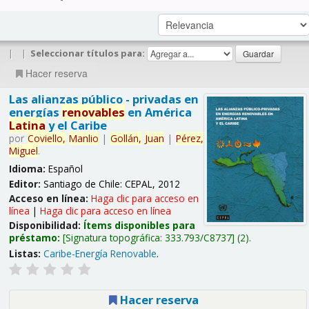
|
|
Seleccionar títulos para:
Hacer reserva
Las alianzas público - privadas en
energías
renovables
en América
Latina
y el Caribe
por
Coviello,
Manlio
|
Gollán,
Juan
|
Pérez,
Miguel
.
Idioma:
Español
Editor:
Santiago de Chile: CEPAL, 2012
Acceso en línea:
Haga clic para acceso en
línea
|
Haga clic para acceso en línea
Disponibilidad:
Ítems disponibles para
préstamo:
Signatura topográfica:
333.793/C8737
(2).
Listas:
Caribe-Energía Renovable
.
Hacer reserva