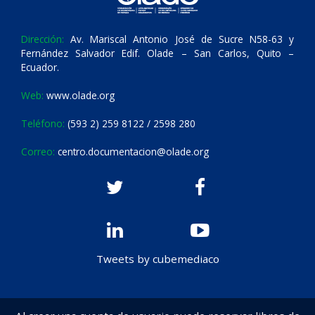
Dirección:
Av. Mariscal Antonio José de Sucre N58-63 y
Fernández Salvador Edif. Olade – San Carlos, Quito –
Ecuador.
Web:
www.olade.org
Teléfono:
(593 2) 259 8122 / 2598 280
Correo:
centro.documentacion@olade.org
Tweets by cubemediaco