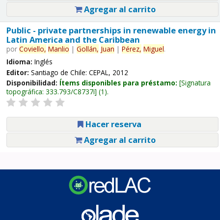
Agregar al carrito
Public - private partnerships in renewable energy in
Latin America and the Caribbean
por
Coviello,
Manlio
|
Gollán,
Juan
|
Pérez,
Miguel
.
Idioma:
Inglés
Editor:
Santiago de Chile: CEPAL, 2012
Disponibilidad:
Ítems disponibles para préstamo:
Signatura
topográfica:
333.793/C8737i
(1).
Hacer reserva
Agregar al carrito