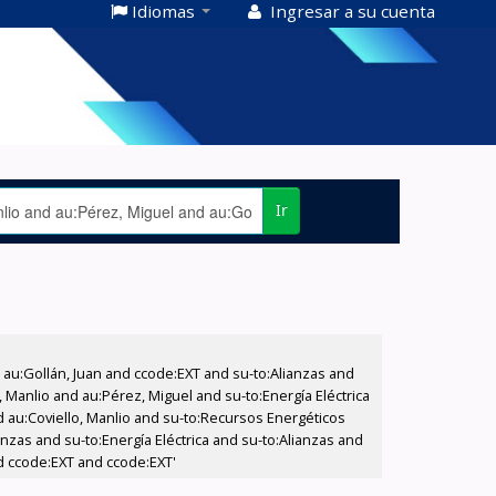
Idiomas
Ingresar a su cuenta
Ir
u:Gollán, Juan and ccode:EXT and su-to:Alianzas and
 Manlio and au:Pérez, Miguel and su-to:Energía Eléctrica
d au:Coviello, Manlio and su-to:Recursos Energéticos
nzas and su-to:Energía Eléctrica and su-to:Alianzas and
d ccode:EXT and ccode:EXT'