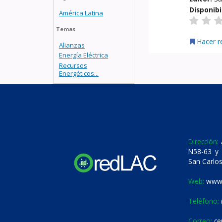
Disponibi
América Latina
Temas
Hacer r
Alianzas
Energía Eléctrica
Recursos
Energéticos...
Dirección:
A
N58-63 y 
San Carlos
Web:
www.
Teléfono:
Correo:
ce