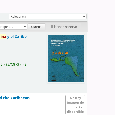
Hacer reserva
tina
y el Caribe
a
33.793/C8737
(2).
nd the Caribbean
No hay
imagen de
cubierta
disponible