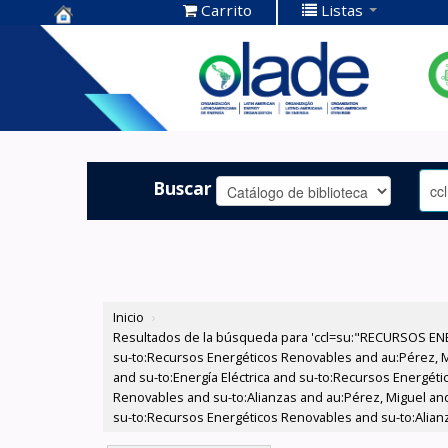
Carrito
Listas
Centro de
Documentación
OLADE -
Buscar
Inicio
›
Resultados de la búsqueda para 'ccl=su:"RECURSOS ENE
su-to:Recursos Energéticos Renovables and au:Pérez, Mig
and su-to:Energía Eléctrica and su-to:Recursos Energét
Renovables and su-to:Alianzas and au:Pérez, Miguel and 
su-to:Recursos Energéticos Renovables and su-to:Alianz