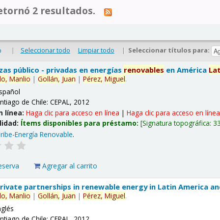
tornó 2 resultados.
|
Seleccionar todo
Limpiar todo
|
Seleccionar títulos para:
o
nzas público - privadas en energías
renovables
en América
La
lo,
Manlio
|
Gollán,
Juan
|
Pérez,
Miguel
.
spañol
ntiago de Chile: CEPAL, 2012
n línea:
Haga clic para acceso en línea
|
Haga clic para acceso en líne
lidad:
Ítems disponibles para préstamo:
Signatura topográfica:
3
ribe-Energía Renovable
.
eserva
Agregar al carrito
 private partnerships in renewable energy in Latin America a
lo,
Manlio
|
Gollán,
Juan
|
Pérez,
Miguel
.
nglés
ntiago de Chile: CEPAL, 2012