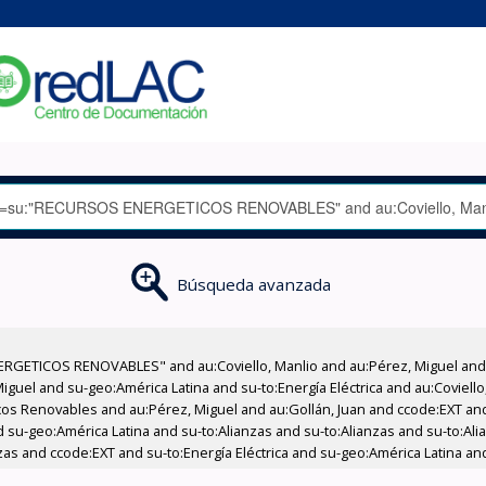
Búsqueda avanzada
RGETICOS RENOVABLES" and au:Coviello, Manlio and au:Pérez, Miguel and a
uel and su-geo:América Latina and su-to:Energía Eléctrica and au:Coviello,
icos Renovables and au:Pérez, Miguel and au:Gollán, Juan and ccode:EXT an
su-geo:América Latina and su-to:Alianzas and su-to:Alianzas and su-to:Alia
as and ccode:EXT and su-to:Energía Eléctrica and su-geo:América Latina an