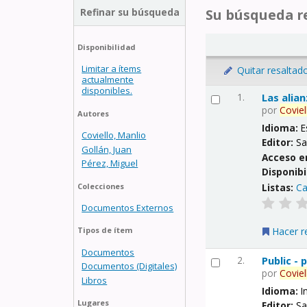
Refinar su búsqueda
Su búsqueda re
Disponibilidad
Limitar a ítems
Quitar resaltad
actualmente
disponibles.
1.
Las alia
por
Coviel
Autores
Idioma:
E
Coviello, Manlio
Editor:
Sa
Gollán, Juan
Acceso e
Pérez, Miguel
Disponibi
Listas:
Ca
Colecciones
Documentos Externos
Hacer r
Tipos de ítem
Documentos
2.
Public -
Documentos (Digitales)
por
Coviel
Libros
Idioma:
I
Lugares
Editor:
Sa