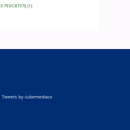
33.793/C8737i
(1).
Tweets by cubemediaco