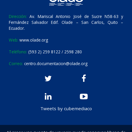
Dirección:
Av. Mariscal Antonio José de Sucre N58-63 y
Fernández Salvador Edif. Olade – San Carlos, Quito –
Ecuador.
Web:
www.olade.org
Teléfono:
(593 2) 259 8122 / 2598 280
Correo:
centro.documentacion@olade.org
Tweets by cubemediaco