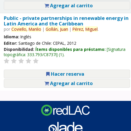
Agregar al carrito
Public - private partnerships in renewable energy in
Latin America and the Caribbean
por
Coviello,
Manlio
|
Gollán,
Juan
|
Pérez,
Miguel
.
Idioma:
Inglés
Editor:
Santiago de Chile: CEPAL, 2012
Disponibilidad:
Ítems disponibles para préstamo:
Signatura
topográfica:
333.793/C8737i
(1).
Hacer reserva
Agregar al carrito