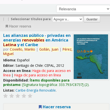
|
|
Seleccionar títulos para:
Hacer reserva
Las alianzas público - privadas en
energías
renovables
en América
Latina
y el Caribe
por
Coviello,
Manlio
|
Gollán,
Juan
|
Pérez,
Miguel
.
Idioma:
Español
Editor:
Santiago de Chile: CEPAL, 2012
Acceso en línea:
Haga clic para acceso en
línea
|
Haga clic para acceso en línea
Disponibilidad:
Ítems disponibles para
préstamo:
Signatura topográfica:
333.793/C8737
(2).
Listas:
Caribe-Energía Renovable
.
Hacer reserva