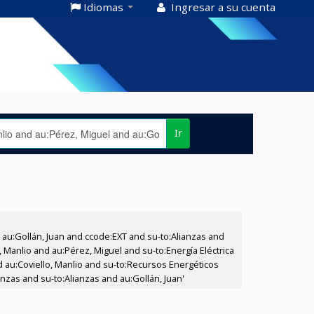
Idiomas
Ingresar a su cuenta
Ir
u:Gollán, Juan and ccode:EXT and su-to:Alianzas and
 Manlio and au:Pérez, Miguel and su-to:Energía Eléctrica
d au:Coviello, Manlio and su-to:Recursos Energéticos
nzas and su-to:Alianzas and au:Gollán, Juan'