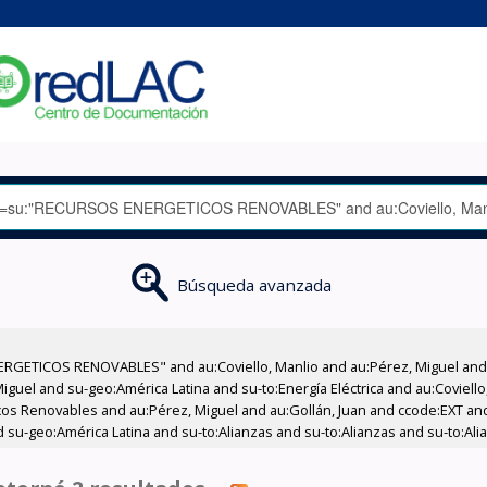
Búsqueda avanzada
RGETICOS RENOVABLES" and au:Coviello, Manlio and au:Pérez, Miguel and a
uel and su-geo:América Latina and su-to:Energía Eléctrica and au:Coviello,
icos Renovables and au:Pérez, Miguel and au:Gollán, Juan and ccode:EXT an
su-geo:América Latina and su-to:Alianzas and su-to:Alianzas and su-to:Alia