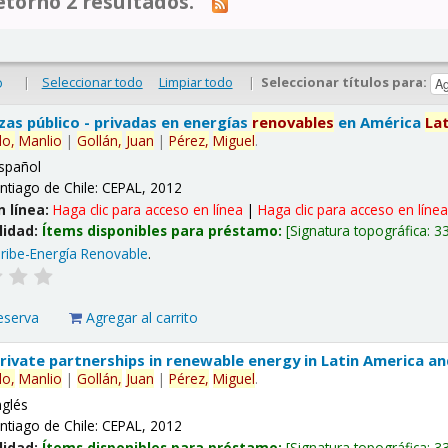
tornó 2 resultados.
|
Seleccionar todo
Limpiar todo
|
Seleccionar títulos para:
o
nzas público - privadas en energías
renovables
en América
La
lo,
Manlio
|
Gollán,
Juan
|
Pérez,
Miguel
.
spañol
ntiago de Chile: CEPAL, 2012
n línea:
Haga clic para acceso en línea
|
Haga clic para acceso en líne
lidad:
Ítems disponibles para préstamo:
Signatura topográfica:
3
ribe-Energía Renovable
.
eserva
Agregar al carrito
 private partnerships in renewable energy in Latin America a
lo,
Manlio
|
Gollán,
Juan
|
Pérez,
Miguel
.
nglés
ntiago de Chile: CEPAL, 2012
lidad:
Ítems disponibles para préstamo:
Signatura topográfica:
3