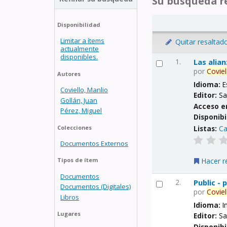
Su búsqueda re
Disponibilidad
Limitar a ítems
Quitar resaltad
actualmente
disponibles.
1.
Las alia
por
Coviel
Autores
Idioma:
E
Coviello, Manlio
Editor:
Sa
Gollán, Juan
Acceso e
Pérez, Miguel
Disponibi
Listas:
Ca
Colecciones
Documentos Externos
Hacer r
Tipos de ítem
Documentos
2.
Public -
Documentos (Digitales)
por
Coviel
Libros
Idioma:
I
Lugares
Editor:
Sa
Disponibi