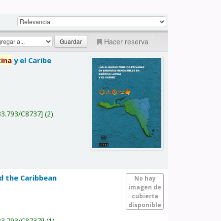
Hacer reserva
tina
y el Caribe
a
33.793/C8737
(2).
nd the Caribbean
No hay
imagen de
cubierta
disponible
33.793/C8737i
(1).