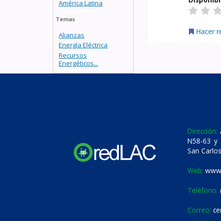
América Latina
Temas
Hacer r
Alianzas
Energía Eléctrica
Recursos
Energéticos...
Dirección:
A
N58-63 y 
San Carlos
Web:
www.
Teléfono:
Correo:
ce