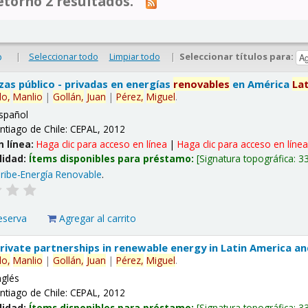
tornó 2 resultados.
|
Seleccionar todo
Limpiar todo
|
Seleccionar títulos para:
o
nzas público - privadas en energías
renovables
en América
La
lo,
Manlio
|
Gollán,
Juan
|
Pérez,
Miguel
.
spañol
ntiago de Chile: CEPAL, 2012
n línea:
Haga clic para acceso en línea
|
Haga clic para acceso en líne
lidad:
Ítems disponibles para préstamo:
Signatura topográfica:
3
ribe-Energía Renovable
.
eserva
Agregar al carrito
 private partnerships in renewable energy in Latin America a
lo,
Manlio
|
Gollán,
Juan
|
Pérez,
Miguel
.
nglés
ntiago de Chile: CEPAL, 2012
lidad:
Ítems disponibles para préstamo:
Signatura topográfica:
3