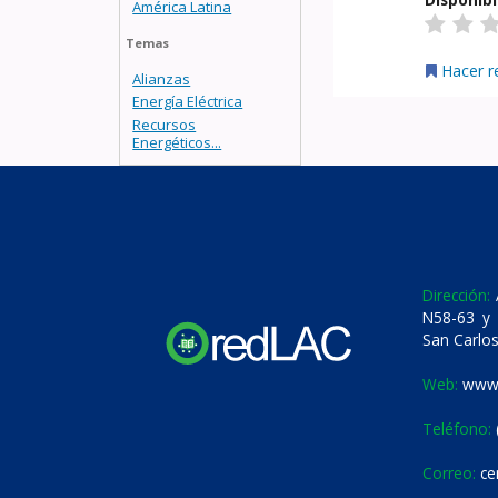
América Latina
Temas
Hacer r
Alianzas
Energía Eléctrica
Recursos
Energéticos...
Dirección:
A
N58-63 y 
San Carlos
Web:
www.
Teléfono:
Correo:
ce