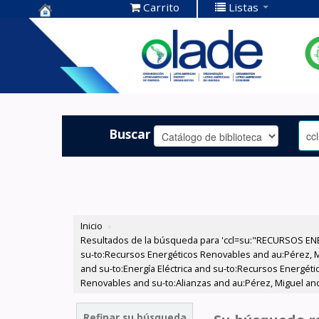
Carrito
Listas
Centro de
Documentación
OLADE -
Buscar
Inicio
›
Resultados de la búsqueda para 'ccl=su:"RECURSOS ENE
su-to:Recursos Energéticos Renovables and au:Pérez, Mig
and su-to:Energía Eléctrica and su-to:Recursos Energét
Renovables and su-to:Alianzas and au:Pérez, Miguel and 
Refinar su búsqueda