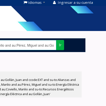
Idiomas
Ingresar a su cuenta
Ir
u:Gollán, Juan and ccode:EXT and su-to:Alianzas and
 Manlio and au:Pérez, Miguel and su-to:Energía Eléctrica
d au:Coviello, Manlio and su-to:Recursos Energéticos
ergía Eléctrica and au:Gollán, Juan'