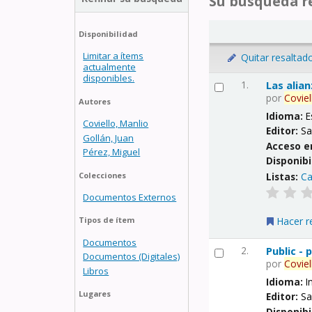
Su búsqueda re
Disponibilidad
Limitar a ítems
Quitar resaltad
actualmente
disponibles.
1.
Las alia
por
Coviel
Autores
Idioma:
E
Coviello, Manlio
Editor:
Sa
Gollán, Juan
Acceso e
Pérez, Miguel
Disponibi
Listas:
Ca
Colecciones
Documentos Externos
Hacer r
Tipos de ítem
Documentos
2.
Public -
Documentos (Digitales)
por
Coviel
Libros
Idioma:
I
Lugares
Editor:
Sa
Disponibi