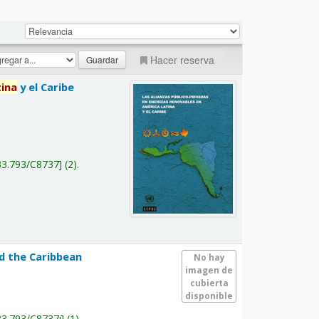
Hacer reserva
tina
y el Caribe
a
33.793/C8737
(2).
nd the Caribbean
No hay
imagen de
cubierta
disponible
33.793/C8737i
(1).