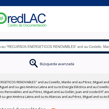
Búsqueda avanzada
RGETICOS RENOVABLES" and au:Coviello, Manlio and au:Pérez, Miguel and a
uel and su-geo:América Latina and su-to:Energía Eléctrica and au:Coviello,
icos Renovables and au:Pérez, Miguel and au:Gollán, Juan and ccode:EXT an
su-geo:América Latina and su-to:Alianzas and au:Pérez, Miguel and su-to:En