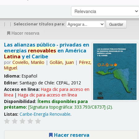
|
|
Seleccionar títulos para:
Hacer reserva
Las alianzas público - privadas en
energías
renovables
en América
Latina
y el Caribe
por
Coviello,
Manlio
|
Gollán,
Juan
|
Pérez,
Miguel
.
Idioma:
Español
Editor:
Santiago de Chile: CEPAL, 2012
Acceso en línea:
Haga clic para acceso en
línea
|
Haga clic para acceso en línea
Disponibilidad:
Ítems disponibles para
préstamo:
Signatura topográfica:
333.793/C8737
(2).
Listas:
Caribe-Energía Renovable
.
Hacer reserva