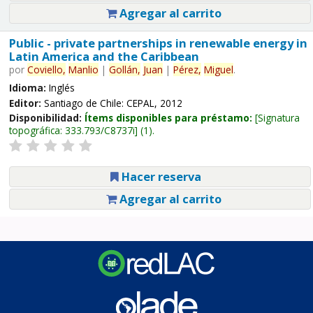
Agregar al carrito
Public - private partnerships in renewable energy in
Latin America and the Caribbean
por
Coviello,
Manlio
|
Gollán,
Juan
|
Pérez,
Miguel
.
Idioma:
Inglés
Editor:
Santiago de Chile: CEPAL, 2012
Disponibilidad:
Ítems disponibles para préstamo:
Signatura
topográfica:
333.793/C8737i
(1).
Hacer reserva
Agregar al carrito