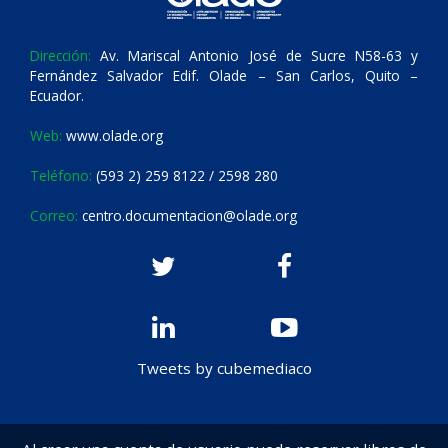
Dirección:
Av. Mariscal Antonio José de Sucre N58-63 y
Fernández Salvador Edif. Olade – San Carlos, Quito –
Ecuador.
Web:
www.olade.org
Teléfono:
(593 2) 259 8122 / 2598 280
Correo:
centro.documentacion@olade.org
Tweets by cubemediaco