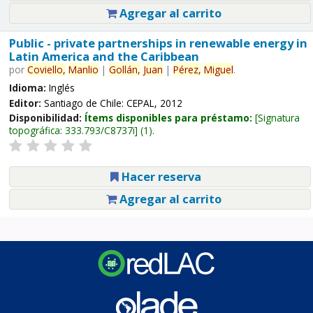
Agregar al carrito
Public - private partnerships in renewable energy in
Latin America and the Caribbean
por
Coviello,
Manlio
|
Gollán,
Juan
|
Pérez,
Miguel
.
Idioma:
Inglés
Editor:
Santiago de Chile: CEPAL, 2012
Disponibilidad:
Ítems disponibles para préstamo:
Signatura
topográfica:
333.793/C8737i
(1).
Hacer reserva
Agregar al carrito