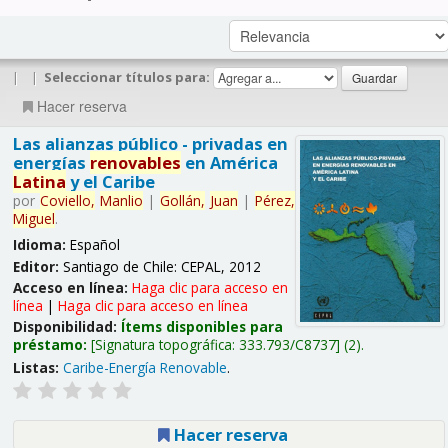
|
|
Seleccionar títulos para:
Hacer reserva
Las alianzas público - privadas en
energías
renovables
en América
Latina
y el Caribe
por
Coviello,
Manlio
|
Gollán,
Juan
|
Pérez,
Miguel
.
Idioma:
Español
Editor:
Santiago de Chile: CEPAL, 2012
Acceso en línea:
Haga clic para acceso en
línea
|
Haga clic para acceso en línea
Disponibilidad:
Ítems disponibles para
préstamo:
Signatura topográfica:
333.793/C8737
(2).
Listas:
Caribe-Energía Renovable
.
Hacer reserva