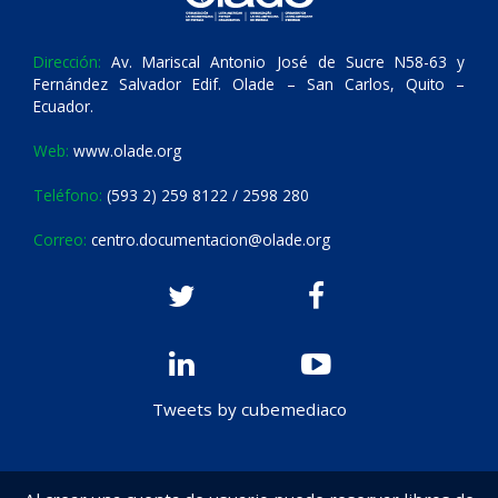
Dirección:
Av. Mariscal Antonio José de Sucre N58-63 y
Fernández Salvador Edif. Olade – San Carlos, Quito –
Ecuador.
Web:
www.olade.org
Teléfono:
(593 2) 259 8122 / 2598 280
Correo:
centro.documentacion@olade.org
Tweets by cubemediaco