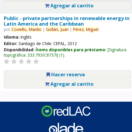
Agregar al carrito
Public - private partnerships in renewable energy in
Latin America and the Caribbean
por
Coviello,
Manlio
|
Gollán,
Juan
|
Pérez,
Miguel
.
Idioma:
Inglés
Editor:
Santiago de Chile: CEPAL, 2012
Disponibilidad:
Ítems disponibles para préstamo:
Signatura
topográfica:
333.793/C8737i
(1).
Hacer reserva
Agregar al carrito