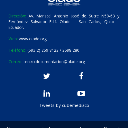
Dirección:
Av. Mariscal Antonio José de Sucre N58-63 y
Fernández Salvador Edif. Olade – San Carlos, Quito –
Ecuador.
Web:
www.olade.org
Teléfono:
(593 2) 259 8122 / 2598 280
Correo:
centro.documentacion@olade.org
Tweets by cubemediaco