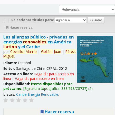
|
|
Seleccionar títulos para:
Hacer reserva
Las alianzas público - privadas en
energías
renovables
en América
Latina
y el Caribe
por
Coviello,
Manlio
|
Gollán,
Juan
|
Pérez,
Miguel
.
Idioma:
Español
Editor:
Santiago de Chile: CEPAL, 2012
Acceso en línea:
Haga clic para acceso en
línea
|
Haga clic para acceso en línea
Disponibilidad:
Ítems disponibles para
préstamo:
Signatura topográfica:
333.793/C8737
(2).
Listas:
Caribe-Energía Renovable
.
Hacer reserva