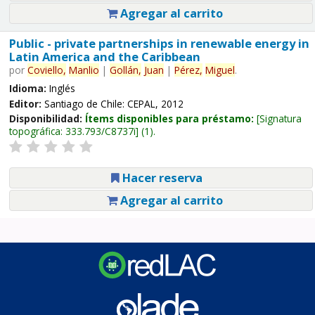
Agregar al carrito
Public - private partnerships in renewable energy in
Latin America and the Caribbean
por
Coviello,
Manlio
|
Gollán,
Juan
|
Pérez,
Miguel
.
Idioma:
Inglés
Editor:
Santiago de Chile: CEPAL, 2012
Disponibilidad:
Ítems disponibles para préstamo:
Signatura
topográfica:
333.793/C8737i
(1).
Hacer reserva
Agregar al carrito