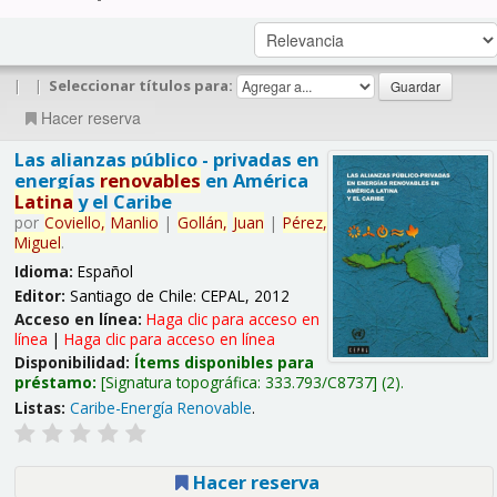
|
|
Seleccionar títulos para:
Hacer reserva
Las alianzas público - privadas en
energías
renovables
en América
Latina
y el Caribe
por
Coviello,
Manlio
|
Gollán,
Juan
|
Pérez,
Miguel
.
Idioma:
Español
Editor:
Santiago de Chile: CEPAL, 2012
Acceso en línea:
Haga clic para acceso en
línea
|
Haga clic para acceso en línea
Disponibilidad:
Ítems disponibles para
préstamo:
Signatura topográfica:
333.793/C8737
(2).
Listas:
Caribe-Energía Renovable
.
Hacer reserva