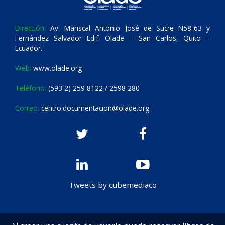
Dirección:
Av. Mariscal Antonio José de Sucre N58-63 y
Fernández Salvador Edif. Olade – San Carlos, Quito –
Ecuador.
Web:
www.olade.org
Teléfono:
(593 2) 259 8122 / 2598 280
Correo:
centro.documentacion@olade.org
Tweets by cubemediaco