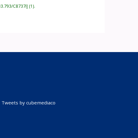
33.793/C8737i
(1).
Tweets by cubemediaco