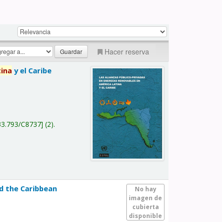
Hacer reserva
tina
y el Caribe
a
33.793/C8737
(2).
nd the Caribbean
No hay
imagen de
cubierta
disponible