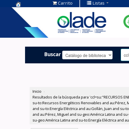
Carrito
Listas
Centro de
Documentación
OLADE -
Buscar
Inicio
›
Resultados de la búsqueda para 'ccl=su:"RECURSOS ENE
su-to:Recursos Energéticos Renovables and au:Pérez, Mig
and su-to:Energía Eléctrica and au:Gollán, Juan and su-
and au:Pérez, Miguel and su-geo:América Latina and su
su-geo:América Latina and su-to:Energía Eléctrica and a