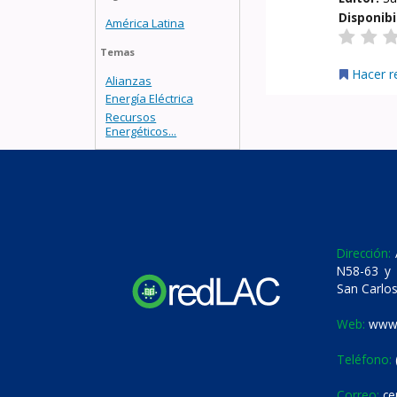
Disponibi
América Latina
Temas
Hacer r
Alianzas
Energía Eléctrica
Recursos
Energéticos...
Dirección:
A
N58-63 y 
San Carlos
Web:
www.
Teléfono:
Correo:
ce