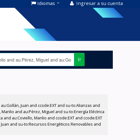
Idiomas
Ingresar a su cuenta
Ir
u:Gollán, Juan and ccode:EXT and su-to:Alianzas and
 Manlio and au:Pérez, Miguel and su-to:Energía Eléctrica
ca and au:Coviello, Manlio and ccode:EXT and ccode:EXT
n, Juan and su-to:Recursos Energéticos Renovables and