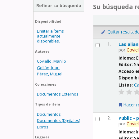
Refinar su búsqueda
Su búsqueda re
Disponibilidad
Limitar a ítems
Quitar resaltad
actualmente
disponibles.
1.
Las alia
por
Coviel
Autores
Idioma:
E
Coviello, Manlio
Editor:
Sa
Gollán, Juan
Acceso e
Pérez, Miguel
Disponibi
Listas:
Ca
Colecciones
Documentos Externos
Hacer r
Tipos de ítem
Documentos
2.
Public -
Documentos (Digitales)
por
Coviel
Libros
Idioma:
I
Lugares
Editor:
Sa