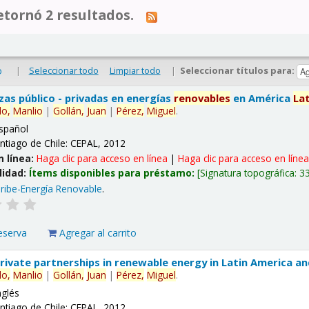
tornó 2 resultados.
|
Seleccionar todo
Limpiar todo
|
Seleccionar títulos para:
o
nzas público - privadas en energías
renovables
en América
La
lo,
Manlio
|
Gollán,
Juan
|
Pérez,
Miguel
.
spañol
ntiago de Chile: CEPAL, 2012
n línea:
Haga clic para acceso en línea
|
Haga clic para acceso en líne
lidad:
Ítems disponibles para préstamo:
Signatura topográfica:
3
ribe-Energía Renovable
.
eserva
Agregar al carrito
 private partnerships in renewable energy in Latin America a
lo,
Manlio
|
Gollán,
Juan
|
Pérez,
Miguel
.
nglés
ntiago de Chile: CEPAL, 2012