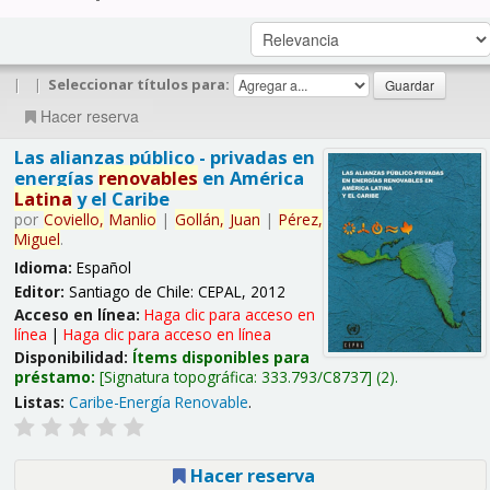
|
|
Seleccionar títulos para:
Hacer reserva
Las alianzas público - privadas en
energías
renovables
en América
Latina
y el Caribe
por
Coviello,
Manlio
|
Gollán,
Juan
|
Pérez,
Miguel
.
Idioma:
Español
Editor:
Santiago de Chile: CEPAL, 2012
Acceso en línea:
Haga clic para acceso en
línea
|
Haga clic para acceso en línea
Disponibilidad:
Ítems disponibles para
préstamo:
Signatura topográfica:
333.793/C8737
(2).
Listas:
Caribe-Energía Renovable
.
Hacer reserva