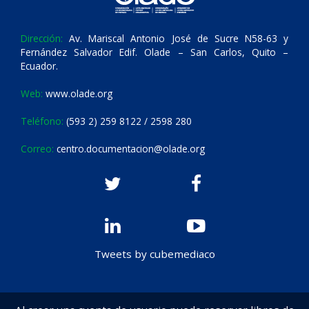
Dirección:
Av. Mariscal Antonio José de Sucre N58-63 y
Fernández Salvador Edif. Olade – San Carlos, Quito –
Ecuador.
Web:
www.olade.org
Teléfono:
(593 2) 259 8122 / 2598 280
Correo:
centro.documentacion@olade.org
Tweets by cubemediaco