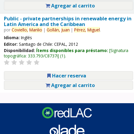
Agregar al carrito
Public - private partnerships in renewable energy in
Latin America and the Caribbean
por
Coviello,
Manlio
|
Gollán,
Juan
|
Pérez,
Miguel
.
Idioma:
Inglés
Editor:
Santiago de Chile: CEPAL, 2012
Disponibilidad:
Ítems disponibles para préstamo:
Signatura
topográfica:
333.793/C8737i
(1).
Hacer reserva
Agregar al carrito