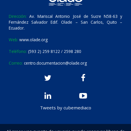
Dirección:
Av. Mariscal Antonio José de Sucre N58-63 y
Fernández Salvador Edif. Olade – San Carlos, Quito –
Ecuador.
Web:
www.olade.org
Teléfono:
(593 2) 259 8122 / 2598 280
Correo:
centro.documentacion@olade.org
Tweets by cubemediaco