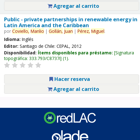
Agregar al carrito
Public - private partnerships in renewable energy in
Latin America and the Caribbean
por
Coviello,
Manlio
|
Gollán,
Juan
|
Pérez,
Miguel
.
Idioma:
Inglés
Editor:
Santiago de Chile: CEPAL, 2012
Disponibilidad:
Ítems disponibles para préstamo:
Signatura
topográfica:
333.793/C8737i
(1).
Hacer reserva
Agregar al carrito