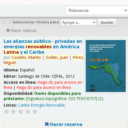
|
|
Seleccionar títulos para:
Hacer reserva
Las alianzas público - privadas en
energías
renovables
en América
Latina
y el Caribe
por
Coviello,
Manlio
|
Gollán,
Juan
|
Pérez,
Miguel
.
Idioma:
Español
Editor:
Santiago de Chile: CEPAL, 2012
Acceso en línea:
Haga clic para acceso en
línea
|
Haga clic para acceso en línea
Disponibilidad:
Ítems disponibles para
préstamo:
Signatura topográfica:
333.793/C8737
(2).
Listas:
Caribe-Energía Renovable
.
Hacer reserva