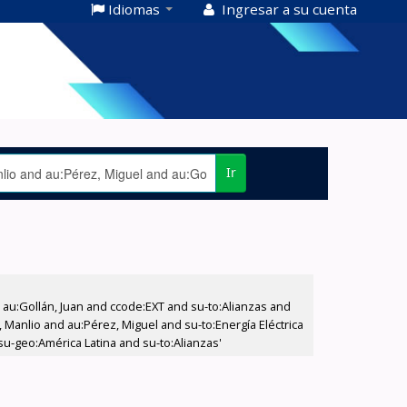
Idiomas
Ingresar a su cuenta
Ir
u:Gollán, Juan and ccode:EXT and su-to:Alianzas and
 Manlio and au:Pérez, Miguel and su-to:Energía Eléctrica
-geo:América Latina and su-to:Alianzas'