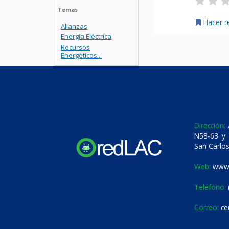
Temas
Hacer r
Alianzas
Energía Eléctrica
Recursos
Energéticos...
Dirección:
A
N58-63 y 
San Carlos
Web:
www.
Teléfono:
Correo:
ce