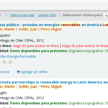
|
Seleccionar todo
Limpiar todo
|
Seleccionar títulos para:
o
nzas público - privadas en energías
renovables
en América
La
lo,
Manlio
|
Gollán,
Juan
|
Pérez,
Miguel
.
spañol
ntiago de Chile: CEPAL, 2012
n línea:
Haga clic para acceso en línea
|
Haga clic para acceso en líne
lidad:
Ítems disponibles para préstamo:
Signatura topográfica:
3
ribe-Energía Renovable
.
eserva
Agregar al carrito
 private partnerships in renewable energy in Latin America a
lo,
Manlio
|
Gollán,
Juan
|
Pérez,
Miguel
.
nglés
ntiago de Chile: CEPAL, 2012
lidad:
Ítems disponibles para préstamo:
Signatura topográfica:
3