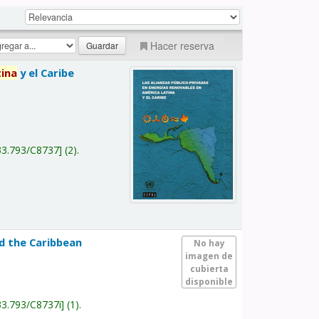
Hacer reserva
tina
y el Caribe
a
33.793/C8737
(2).
nd the Caribbean
No hay
imagen de
cubierta
disponible
33.793/C8737i
(1).