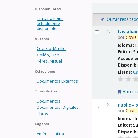
Disponibilidad
Limitar a ítems
Quitar resaltad
actualmente
disponibles.
1.
Las alia
por
Coviel
Autores
Idioma:
E
Coviello, Manlio
Editor:
Sa
Gollán, Juan
Acceso e
Pérez, Miguel
Disponibi
Listas:
Ca
Colecciones
Documentos Externos
Hacer r
Tipos de ítem
Documentos
2.
Public -
Documentos (Digitales)
por
Coviel
Libros
Idioma:
I
Lugares
Editor:
Sa
Disponibi
América Latina