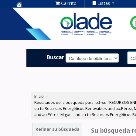
Carrito
Listas
Centro de
Documentación
OLADE -
Buscar
Inicio
›
Resultados de la búsqueda para 'ccl=su:"RECURSOS ENE
su-to:Recursos Energéticos Renovables and au:Pérez, Mig
and au:Pérez, Miguel and su-to:Recursos Energéticos R
Refinar su búsqueda
Su búsqueda re