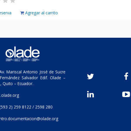
eserva
Agregar al carrito
v. Mariscal Antonio José de Sucre
Fernández Salvador Edif. Olade –
, Quito – Ecuador.
olade.org
(593 2) 259 8122 / 2598 280
ntro.documentacion@olade.org